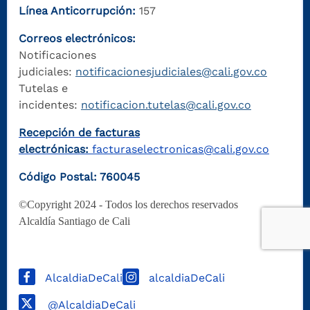
Línea Anticorrupción:
157
Correos electrónicos:
Notificaciones
judiciales:
notificacionesjudiciales@cali.gov.co
Tutelas e
incidentes:
notificacion.tutelas@cali.gov.co
Recepción de facturas
electrónicas:
facturaselectronicas@cali.gov.co
Código Postal: 760045
©Copyright 2024 - Todos los derechos reservados
Alcaldía Santiago de Cali
AlcaldiaDeCali
alcaldiaDeCali
@AlcaldiaDeCali