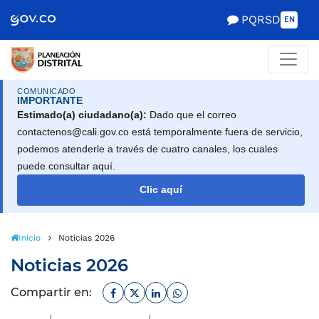
Scretaría de Gobierno
PQRSD
EN
COMUNICADO
IMPORTANTE
Estimado(a) ciudadano(a):
Dado que el correo
contactenos@cali.gov.co está temporalmente fuera de servicio,
podemos atenderle a través de cuatro canales, los cuales
puede consultar aquí.
Clic aquí
Inicio
Noticias 2026
Noticias 2026
Facebook
Twitter
Linkedin
Whatsapp
Compartir en: