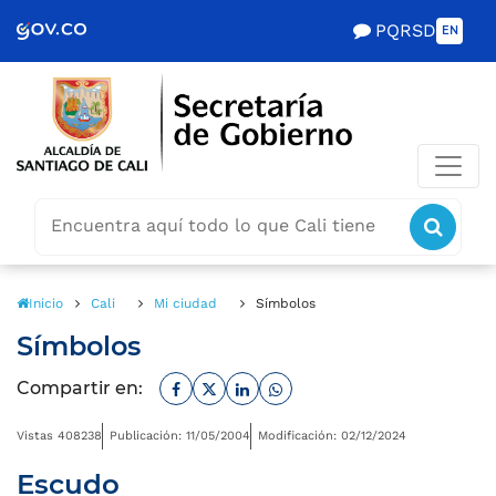
Scretaría de Gobierno
PQRSD
EN
Buscar
icon
icono
Inicio
Cali
Mi ciudad
Símbolos
Símbolos
Facebook
Twitter
Linkedin
Whatsapp
Compartir en:
Vistas 408238
Publicación: 11/05/2004
Modificación: 02/12/2024
Escudo