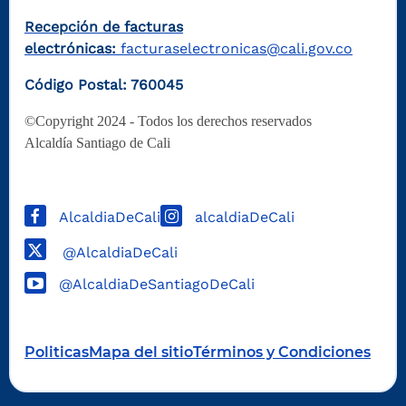
Recepción de facturas
electrónicas:
facturaselectronicas@cali.gov.co
Código Postal: 760045
©Copyright 2024 - Todos los derechos reservados
Alcaldía Santiago de Cali
AlcaldiaDeCali
alcaldiaDeCali
@AlcaldiaDeCali
@AlcaldiaDeSantiagoDeCali
Politicas
Mapa del sitio
Términos y Condiciones