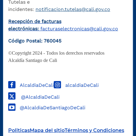
Tutelas e
incidentes:
notificacion.tutelas@cali.gov.co
Recepción de facturas
electrónicas:
facturaselectronicas@cali.gov.co
Código Postal: 760045
©Copyright 2024 - Todos los derechos reservados
Alcaldía Santiago de Cali
AlcaldiaDeCali
alcaldiaDeCali
@AlcaldiaDeCali
@AlcaldiaDeSantiagoDeCali
Politicas
Mapa del sitio
Términos y Condiciones