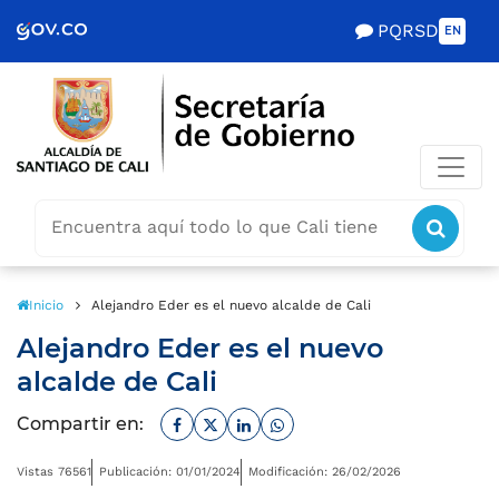
Scretaría de Gobierno
PQRSD
EN
Buscar
icon
icono
Inicio
Alejandro Eder es el nuevo alcalde de Cali
Alejandro Eder es el nuevo
alcalde de Cali
Facebook
Twitter
Linkedin
Whatsapp
Compartir en:
Vistas 76561
Publicación: 01/01/2024
Modificación: 26/02/2026