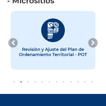
- Micrositios
Anterior
Sigu
Revisión y Ajuste del Plan de
Ordenamiento Territorial - POT