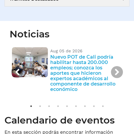
Noticias
Aug 05 de 2026
o
Nuevo POT de Cali podría
habilitar hasta 200.000
empleos; conozca los
Anterior
Sigu
li
aportes que hicieron
expertos académicos al
componente de desarrollo
económico
Calendario de eventos
En esta sección podrás encontrar información