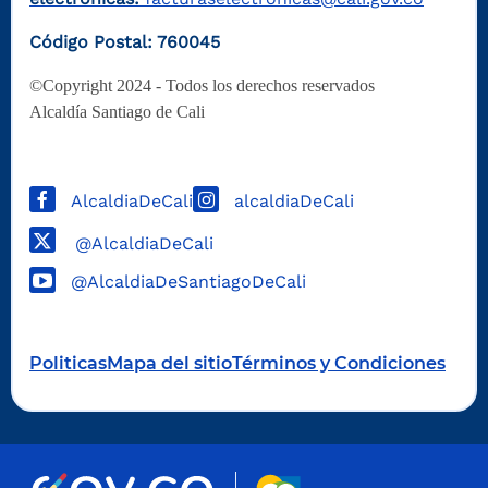
Código Postal: 760045
©Copyright 2024 - Todos los derechos reservados
Alcaldía Santiago de Cali
AlcaldiaDeCali
alcaldiaDeCali
@AlcaldiaDeCali
@AlcaldiaDeSantiagoDeCali
Politicas
Mapa del sitio
Términos y Condiciones