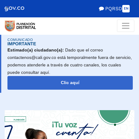
Scretaría de Gobierno
PQRSD
EN
COMUNICADO
IMPORTANTE
Estimado(a) ciudadano(a):
Dado que el correo
contactenos@cali.gov.co está temporalmente fuera de servicio,
podemos atenderle a través de cuatro canales, los cuales
puede consultar aquí.
Clic aquí