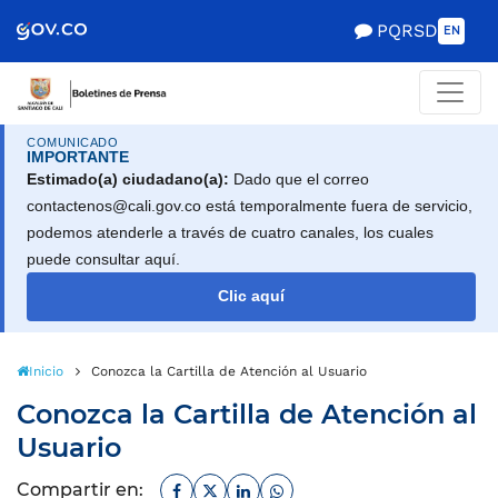
PQRSD
EN
COMUNICADO
IMPORTANTE
Estimado(a) ciudadano(a):
Dado que el correo
contactenos@cali.gov.co está temporalmente fuera de servicio,
podemos atenderle a través de cuatro canales, los cuales
puede consultar aquí.
Clic aquí
Inicio
Conozca la Cartilla de Atención al Usuario
Conozca la Cartilla de Atención al
Usuario
Facebook
Twitter
Linkedin
Whatsapp
Compartir en: