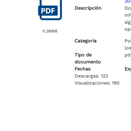
20
Descripción
Do
in
si
op
0.38MB
Categoría
Po
lo
Tipo de
pd
documento
Fechas
Ex
Descargas: 123
Visualizaciones: 190