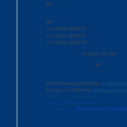
pm
Líneas Locales:
195
+57 (602) 8856173
+57 (602) 8856174
+57 (602) 8856178
Línea Nacional:
01 8000 222 195
Línea Anticorrupción:
157
Correos electrónicos:
Notificaciones judiciales:
notificacio
Tutelas e incidentes:
notificacion.tu
Recepción de facturas
electrónicas:
facturaselectronicas@c
Código Postal: 760045