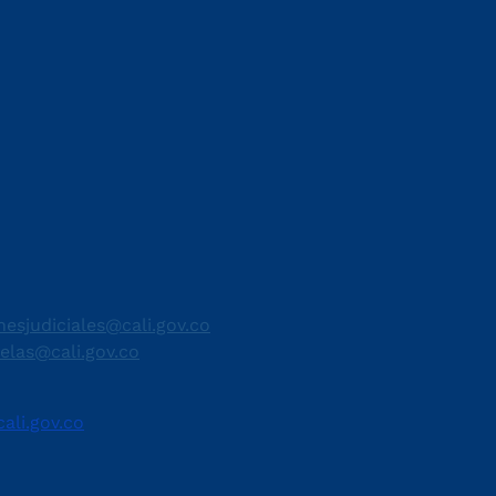
nesjudiciales@cali.gov.co
telas@cali.gov.co
ali.gov.co