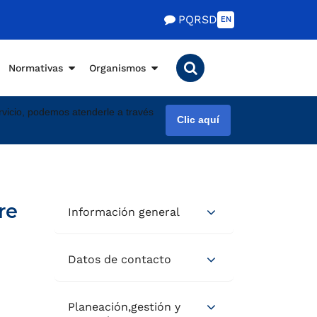
PQRSD
EN
Normativas
Organismos
vicio, podemos atenderle a través
Clic aquí
re
Información general
Datos de contacto
Planeación,gestión y