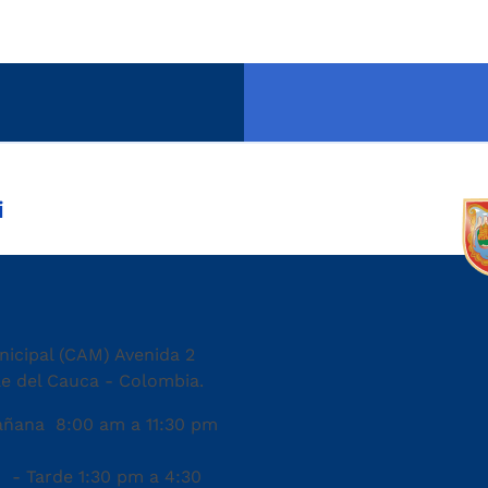
i
nicipal (CAM) Avenida 2
lle del Cauca - Colombia.
añana 8:00 am a 11:30 pm
 - Tarde 1:30 pm a 4:30