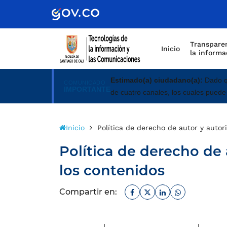
Scretaría de Gobierno
Transparen
Inicio
la informa
Estimado(a) ciudadano(a):
Dado qu
COMUNICADO
IMPORTANTE
de cuatro canales, los cuales puede
Inicio
Política de derecho de autor y autor
Política de derecho de 
los contenidos
Facebook
Twitter
Linkedin
Whatsapp
Compartir en: