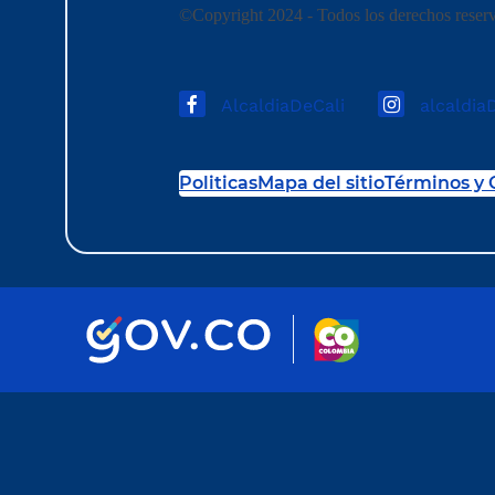
©Copyright 2024 - Todos los derechos reserv
AlcaldiaDeCali
alcaldia
Politicas
Mapa del sitio
Términos y 