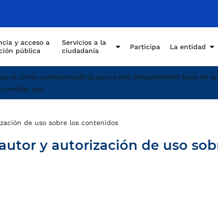
cia y acceso a
Servicios a la
Participa
La entidad
ción pública
ciudadanía
e el correo contactenos@cali.gov.co está temporalmente fuera de ser
 consultar aquí.
ización de uso sobre los contenidos
autor y autorización de uso sob