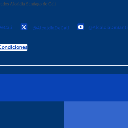
ados Alcaldía Santiago de Cali
DeCali
@AlcaldiaDeSanti
@AlcaldiaDeCali
Condiciones