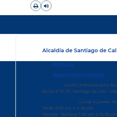
Imprimir
Leer contenido
Alcaldía de Santiago de Cal
NIT:
890399011-3
RUT
Registro Único Tributario
:
Dirección:
Centro Administrativo Mu
Norte # 10-70, Santiago de Cali - Va
Horario atención:
Lunes a jueves: M
Tarde 2:00 pm a 4:30 pm
Viernes: Mañana 7:30 am a 12:30 pm