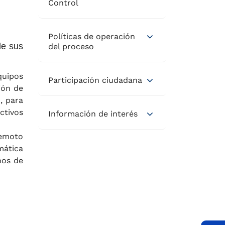
Control
Políticas de operación
de sus
del proceso
quipos
Participación ciudadana
ión de
, para
ctivos
Información de interés
remoto
mática
hos de