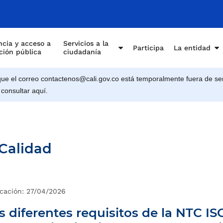
cia y acceso a
Servicios a la
Participa
La entidad
ción pública
ciudadanía
e el correo contactenos@cali.gov.co está temporalmente fuera de ser
 consultar aquí.
Calidad
icación: 27/04/2026
os diferentes requisitos de la NTC I