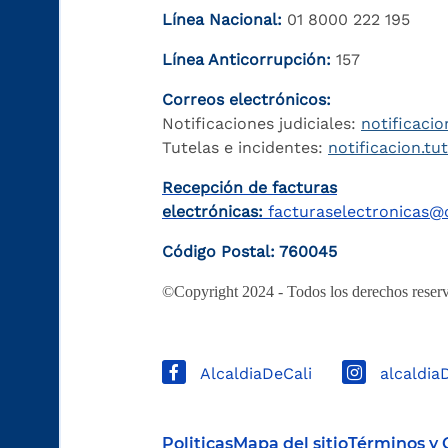
Línea Nacional:
01 8000 222 195
Línea Anticorrupción:
157
Correos electrónicos:
Notificaciones judiciales:
notificacio
Tutelas e incidentes:
notificacion.tu
Recepción de facturas
electrónicas:
facturaselectronicas@c
Código Postal: 760045
©Copyright 2024 - Todos los derechos reserv
AlcaldiaDeCali
alcaldia
Politicas
Mapa del sitio
Términos y 