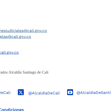
nesjudiciales@cali.gov.co
telas@cali.gov.co
ali.gov.co
ados Alcaldía Santiago de Cali
DeCali
@AlcaldiaDeSanti
@AlcaldiaDeCali
Condiciones