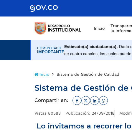
Scretaría de Gobierno
Transparen
Inicio
la informa
Estimado(a) ciudadano(a):
Dado qu
COMUNICADO
IMPORTANTE
de cuatro canales, los cuales puede
Inicio
Sistema de Gestión de Calidad
Sistema de Gestión de 
Facebook
Twitter
Linkedin
Whatsapp
Compartir en:
Vistas 80583
Publicación: 24/09/2018
Modif
Lo invitamos a recorrer l