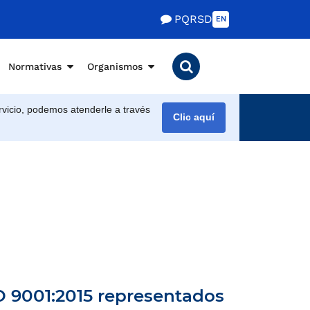
PQRSD
EN
Normativas
Organismos
vicio, podemos atenderle a través
Clic aquí
SO 9001:2015 representados