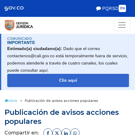
Scretaría de Gobierno
PQRSD
EN
COMUNICADO
IMPORTANTE
Estimado(a) ciudadano(a):
Dado que el correo
contactenos@cali.gov.co está temporalmente fuera de servicio,
podemos atenderle a través de cuatro canales, los cuales
puede consultar aquí.
Clic aquí
Inicio
Publicación de avisos acciones populares
Publicación de avisos acciones
populares
Facebook
Twitter
Linkedin
Whatsapp
Compartir en: