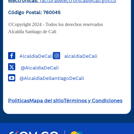
electrónicas:
facturaselectronicas@cali.gov.co
Código Postal: 760045
©Copyright 2024 - Todos los derechos reservados
Alcaldía Santiago de Cali
AlcaldiaDeCali
alcaldiaDeCali
@AlcaldiaDeCali
@AlcaldiaDeSantiagoDeCali
Politicas
Mapa del sitio
Términos y Condiciones