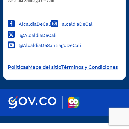
Alcaldía Santiago de Cali
AlcaldiaDeCali
alcaldiaDeCali
@AlcaldiaDeCali
@AlcaldiaDeSantiagoDeCali
Politicas
Mapa del sitio
Términos y Condiciones