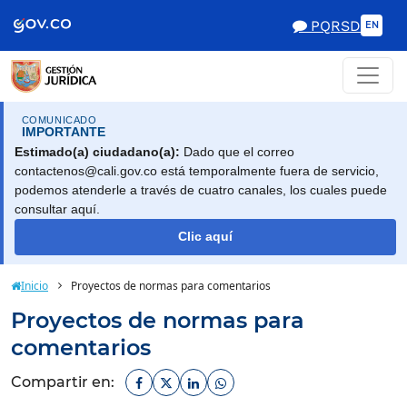
Scretaría de Gobierno
PQRSD
EN
COMUNICADO
IMPORTANTE
Estimado(a) ciudadano(a):
Dado que el correo
contactenos@cali.gov.co está temporalmente fuera de servicio,
podemos atenderle a través de cuatro canales, los cuales puede
consultar aquí.
Clic aquí
Inicio
Proyectos de normas para comentarios
Proyectos de normas para
comentarios
Facebook
Twitter
Linkedin
Whatsapp
Compartir en: