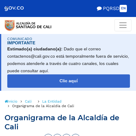
Alcaldía de Santiago de Cali
Saltar al contenido principal
PQRSD
EN
COMUNICADO
IMPORTANTE
Estimado(a) ciudadano(a):
Dado que el correo
contactenos@cali.gov.co está temporalmente fuera de servicio,
podemos atenderle a través de cuatro canales, los cuales
puede consultar aquí.
Clic aquí
Inicio
Cali
La Entidad
Organigrama de la Alcaldía de Cali
Organigrama de la Alcaldía de
Cali