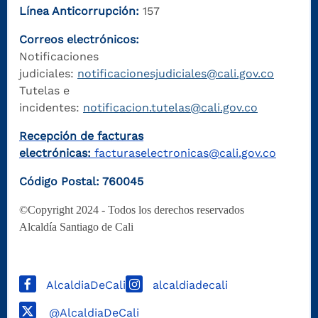
Línea Anticorrupción:
157
Correos electrónicos:
Notificaciones
judiciales:
notificacionesjudiciales@cali.gov.co
Tutelas e
incidentes:
notificacion.tutelas@cali.gov.co
Recepción de facturas
electrónicas:
facturaselectronicas@cali.gov.co
Código Postal: 760045
©Copyright 2024 - Todos los derechos reservados
Alcaldía Santiago de Cali
AlcaldiaDeCali
alcaldiadecali
@AlcaldiaDeCali