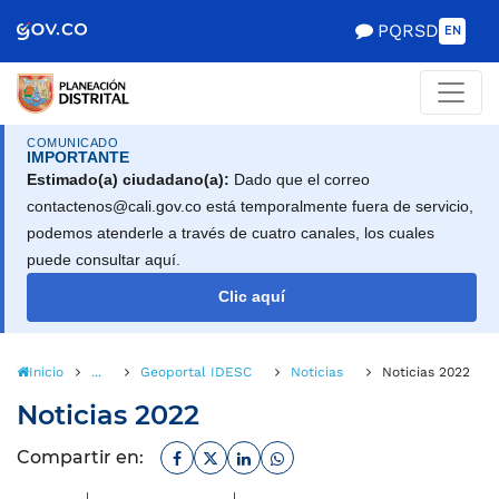
Scretaría de Gobierno
PQRSD
EN
COMUNICADO
IMPORTANTE
Estimado(a) ciudadano(a):
Dado que el correo
contactenos@cali.gov.co está temporalmente fuera de servicio,
podemos atenderle a través de cuatro canales, los cuales
puede consultar aquí.
Clic aquí
Inicio
...
Geoportal IDESC
Noticias
Noticias 2022
Noticias 2022
Facebook
Twitter
Linkedin
Whatsapp
Compartir en: