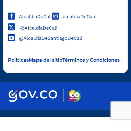
AlcaldiaDeCali
alcaldiaDeCali
@AlcaldiaDeCali
@AlcaldiaDeSantiagoDeCali
Politicas
Mapa del sitio
Términos y Condiciones