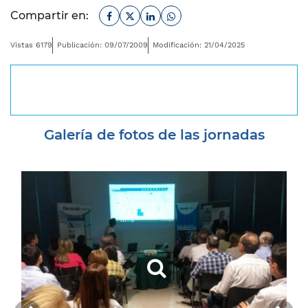
Facebook
Twitter
Linkedin
Whatsapp
Compartir en:
Vistas 6179
Publicación: 09/07/2009
Modificación: 21/04/2025
Desplegar navegación
Galería de fotos de las jornadas
Anterior
Si