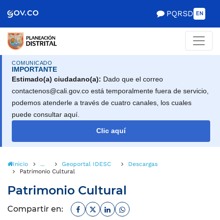
Scretaría de Gobierno
PQRSD
EN
COMUNICADO
IMPORTANTE
Estimado(a) ciudadano(a):
Dado que el correo
contactenos@cali.gov.co está temporalmente fuera de servicio,
podemos atenderle a través de cuatro canales, los cuales
puede consultar aquí.
Clic aquí
Inicio
...
Geoportal IDESC
Descargas
Patrimonio Cultural
Patrimonio Cultural
Facebook
Twitter
Linkedin
Whatsapp
Compartir en: