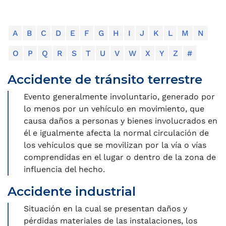
A
B
C
D
E
F
G
H
I
J
K
L
M
N
O
P
Q
R
S
T
U
V
W
X
Y
Z
#
Accidente de tránsito terrestre
Evento generalmente involuntario, generado por
lo menos por un vehículo en movimiento, que
causa daños a personas y bienes involucrados en
él e igualmente afecta la normal circulación de
los vehículos que se movilizan por la vía o vías
comprendidas en el lugar o dentro de la zona de
influencia del hecho.
Accidente industrial
Situación en la cual se presentan daños y
pérdidas materiales de las instalaciones, los