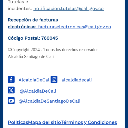
Tutelas e
incidentes:
notificacion.tutelas@cali.gov.co
Recepción de facturas
electrónicas:
facturaselectronicas@cali.gov.co
Código Postal: 760045
©Copyright 2024 - Todos los derechos reservados
Alcaldía Santiago de Cali
AlcaldiaDeCali
alcaldiadecali
@AlcaldiaDeCali
@AlcaldiaDeSantiagoDeCali
Politicas
Mapa del sitio
Términos y Condiciones