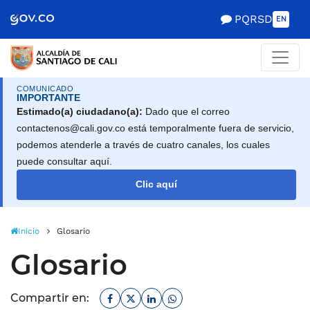
Alcaldía de Santiago d
Saltar al contenido principal
PQRSD
EN
COMUNICADO
IMPORTANTE
Estimado(a) ciudadano(a):
Dado que el correo
contactenos@cali.gov.co está temporalmente fuera de servicio,
podemos atenderle a través de cuatro canales, los cuales
puede consultar aquí.
Clic aquí
Inicio
Glosario
Glosario
Facebook
Twitter
Linkedin
Whatsapp
Compartir en: