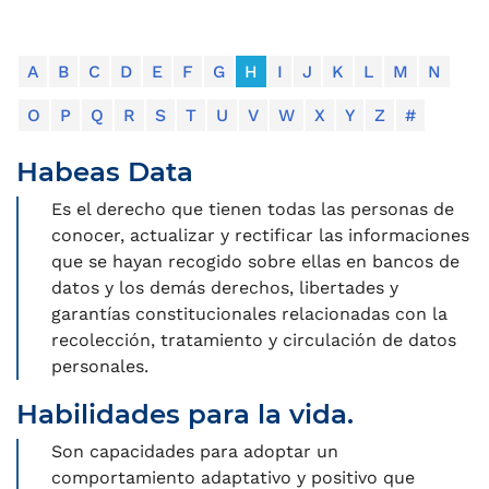
A
B
C
D
E
F
G
H
I
J
K
L
M
N
O
P
Q
R
S
T
U
V
W
X
Y
Z
#
Habeas Data
Es el derecho que tienen todas las personas de
conocer, actualizar y rectificar las informaciones
que se hayan recogido sobre ellas en bancos de
datos y los demás derechos, libertades y
garantías constitucionales relacionadas con la
recolección, tratamiento y circulación de datos
personales.
Habilidades para la vida.
Son capacidades para adoptar un
comportamiento adaptativo y positivo que