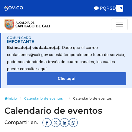
Alcaldía de Santiago d
Saltar al contenido principal
PQRSD
EN
COMUNICADO
IMPORTANTE
Estimado(a) ciudadano(a):
Dado que el correo
contactenos@cali.gov.co está temporalmente fuera de servicio,
podemos atenderle a través de cuatro canales, los cuales
puede consultar aquí.
Clic aquí
Inicio
Calendario de eventos
Calendario de eventos
Calendario de eventos
Facebook
Twitter
Linkedin
Whatsapp
Compartir en: