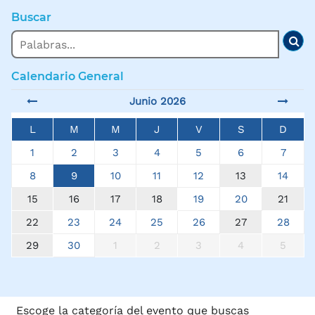
Buscar
Buscar
Bus
Calendario General
Junio 2026
L
M
M
J
V
S
D
1
2
3
4
5
6
7
8
9
10
11
12
13
14
15
16
17
18
19
20
21
22
23
24
25
26
27
28
29
30
1
2
3
4
5
Escoge la categoría del evento que buscas