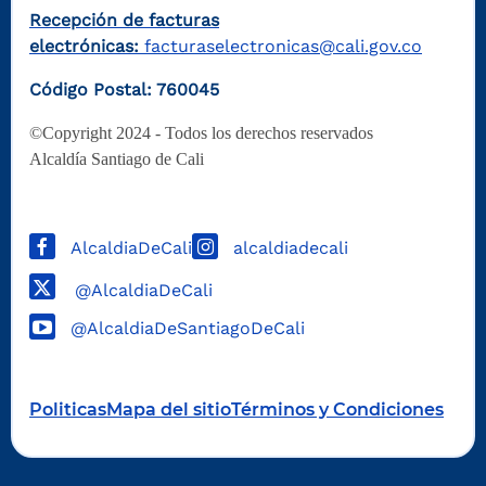
Recepción de facturas
electrónicas:
facturaselectronicas@cali.gov.co
Código Postal: 760045
©Copyright 2024 - Todos los derechos reservados
Alcaldía Santiago de Cali
AlcaldiaDeCali
alcaldiadecali
@AlcaldiaDeCali
@AlcaldiaDeSantiagoDeCali
Politicas
Mapa del sitio
Términos y Condiciones