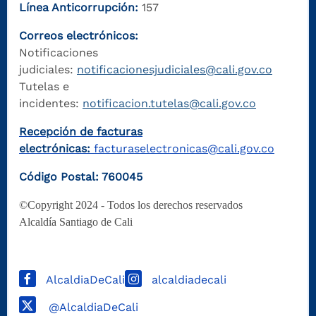
Línea Anticorrupción:
157
Correos electrónicos:
Notificaciones
judiciales:
notificacionesjudiciales@cali.gov.co
Tutelas e
incidentes:
notificacion.tutelas@cali.gov.co
Recepción de facturas
electrónicas:
facturaselectronicas@cali.gov.co
Código Postal: 760045
©Copyright 2024 - Todos los derechos reservados
Alcaldía Santiago de Cali
AlcaldiaDeCali
alcaldiadecali
@AlcaldiaDeCali