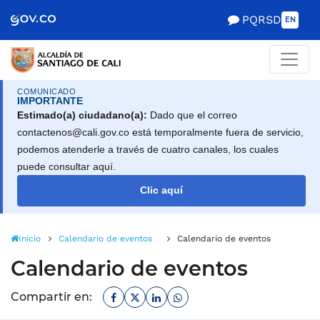
Alcaldía de Santiago d
Saltar al contenido principal
PQRSD
EN
COMUNICADO
IMPORTANTE
Estimado(a) ciudadano(a):
Dado que el correo
contactenos@cali.gov.co está temporalmente fuera de servicio,
podemos atenderle a través de cuatro canales, los cuales
puede consultar aquí.
Clic aquí
Inicio
Calendario de eventos
Calendario de eventos
Calendario de eventos
Facebook
Twitter
Linkedin
Whatsapp
Compartir en: