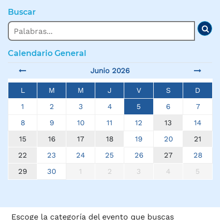
Buscar
Buscar
Bus
Calendario General
Junio 2026
L
M
M
J
V
S
D
1
2
3
4
5
6
7
8
9
10
11
12
13
14
15
16
17
18
19
20
21
22
23
24
25
26
27
28
29
30
1
2
3
4
5
Escoge la categoría del evento que buscas