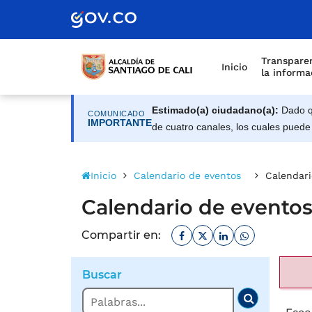
Alcaldía de Santiago d
Saltar al contenido principal
Transparen
Inicio
la informa
Estimado(a) ciudadano(a):
Dado qu
COMUNICADO
IMPORTANTE
de cuatro canales, los cuales puede
Inicio
Calendario de eventos
Calendari
Calendario de eventos 
Facebook
Twitter
Linkedin
Whatsapp
Compartir en:
Buscar
Buscar
Buscar