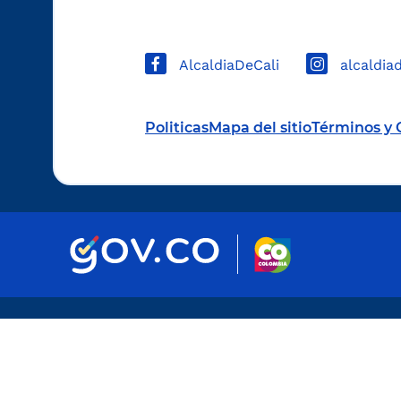
AlcaldiaDeCali
alcaldia
Politicas
Mapa del sitio
Términos y 