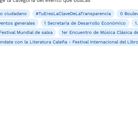
ge la categoría del evento que buscas
ro ciudadano
#TuEresLaClaveDeLaTransparencia
0 Boulev
entos generales
1 Secretaría de Desarrollo Económico
1
Festival Mundial de salsa
1er Encuentro de Música Clásica de
ndate con la Literatura Caleña - Festival Internacional del Libr