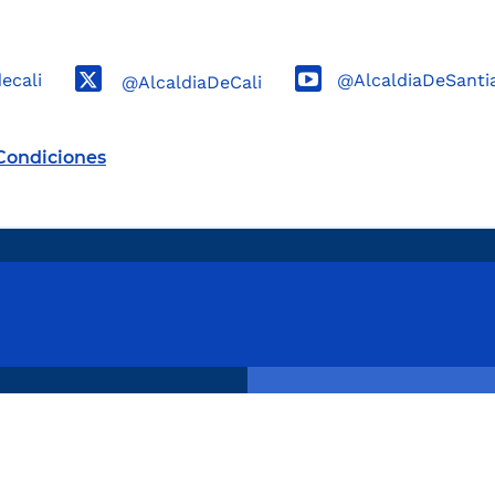
decali
@AlcaldiaDeSanti
@AlcaldiaDeCali
Condiciones