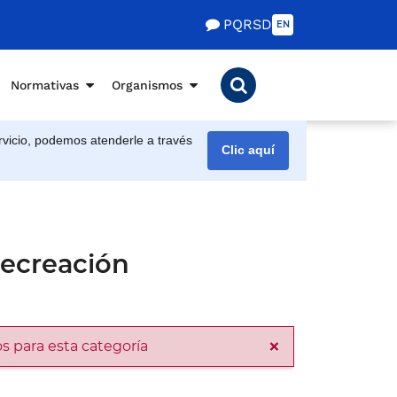
PQRSD
EN
Normativas
Organismos
vicio, podemos atenderle a través
Clic aquí
Recreación
×
s para esta categoría