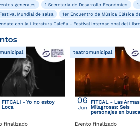
entos generales
1 Secretaría de Desarrollo Económico
1
Festival Mundial de salsa
1er Encuentro de Música Clásica de
ndate con la Literatura Caleña - Festival Internacional del Libr
ntos
municipal
teatromunicipal
06
FITCALI - Yo no estoy
FITCAL - Las Armas
Loca
Milagrosas: Seis
Jun
personajes en busc
existencia
o finalizado
Evento finalizado