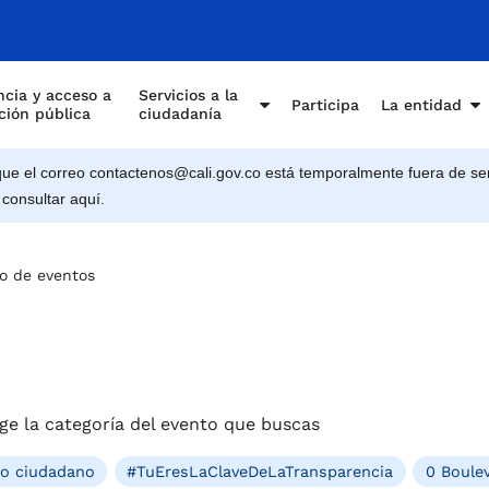
e Cali
cia y acceso a
Servicios a la
Participa
La entidad
ción pública
ciudadanía
e el correo contactenos@cali.gov.co está temporalmente fuera de ser
 consultar aquí.
o de eventos
s
ge la categoría del evento que buscas
ro ciudadano
#TuEresLaClaveDeLaTransparencia
0 Boulev