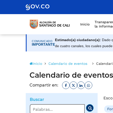
Alcaldía de Santiago d
Saltar al contenido principal
Transparen
Inicio
la informa
Estimado(a) ciudadano(a):
Dado qu
COMUNICADO
IMPORTANTE
de cuatro canales, los cuales puede
Inicio
Calendario de eventos
Calendari
Calendario de evento
Facebook
Twitter
Linkedin
Whatsapp
Compartir en:
Esco
Buscar
Buscar
Fo
Buscar