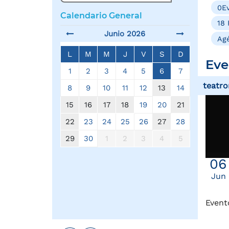
0Ev
Calendario General
18 
Junio 2026
Agé
L
M
M
J
V
S
D
Eve
1
2
3
4
5
6
7
teatro
8
9
10
11
12
13
14
15
16
17
18
19
20
21
22
23
24
25
26
27
28
29
30
1
2
3
4
5
06
Jun
Event