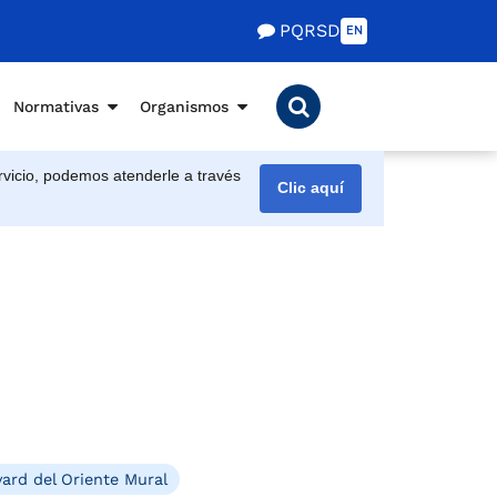
PQRSD
EN
Normativas
Organismos
vicio, podemos atenderle a través
Clic aquí
ard del Oriente Mural