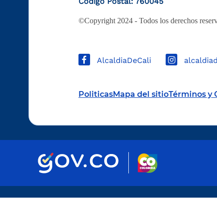
Código Postal: 760045
©Copyright 2024 - Todos los derechos reserv
AlcaldiaDeCali
alcaldia
Politicas
Mapa del sitio
Términos y 