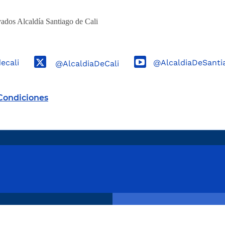
ados Alcaldía Santiago de Cali
decali
@AlcaldiaDeSanti
@AlcaldiaDeCali
Condiciones