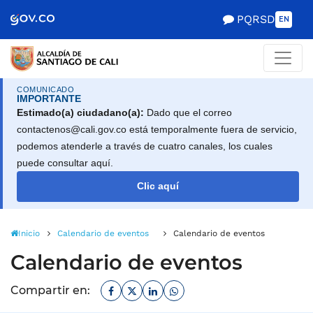
Alcaldía de Santiago d
Saltar al contenido principal
PQRSD
EN
COMUNICADO
IMPORTANTE
Estimado(a) ciudadano(a):
Dado que el correo
contactenos@cali.gov.co está temporalmente fuera de servicio,
podemos atenderle a través de cuatro canales, los cuales
puede consultar aquí.
Clic aquí
Inicio
Calendario de eventos
Calendario de eventos
Calendario de eventos
Facebook
Twitter
Linkedin
Whatsapp
Compartir en: