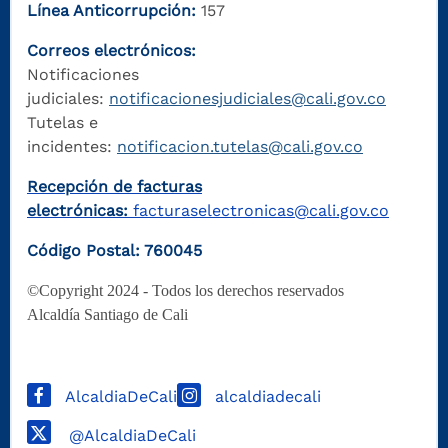
Línea Anticorrupción:
157
Correos electrónicos:
Notificaciones
judiciales:
notificacionesjudiciales@cali.gov.co
Tutelas e
incidentes:
notificacion.tutelas@cali.gov.co
Recepción de facturas
electrónicas:
facturaselectronicas@cali.gov.co
Código Postal: 760045
©Copyright 2024 - Todos los derechos reservados
Alcaldía Santiago de Cali
AlcaldiaDeCali
alcaldiadecali
@AlcaldiaDeCali