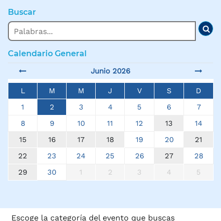
Buscar
Buscar
Bus
Calendario General
Junio 2026
L
M
M
J
V
S
D
1
2
3
4
5
6
7
8
9
10
11
12
13
14
15
16
17
18
19
20
21
22
23
24
25
26
27
28
29
30
1
2
3
4
5
Escoge la categoría del evento que buscas