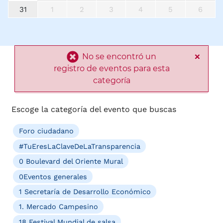
31
1
2
3
4
5
6
×
No se encontró un
registro de eventos para esta
categoría
Escoge la categoría del evento que buscas
Foro ciudadano
#TuEresLaClaveDeLaTransparencia
0 Boulevard del Oriente Mural
0Eventos generales
1 Secretaría de Desarrollo Económico
1. Mercado Campesino
18 Festival Mundial de salsa