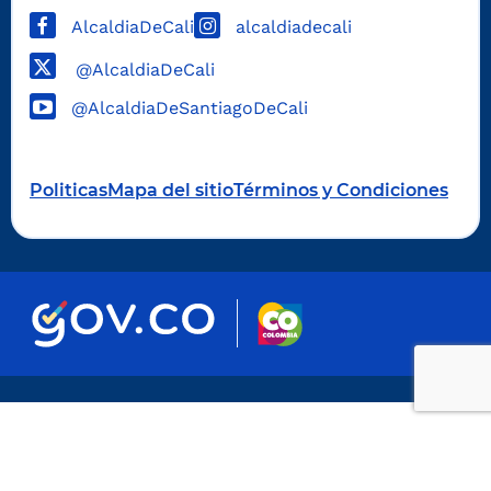
AlcaldiaDeCali
alcaldiadecali
@AlcaldiaDeCali
@AlcaldiaDeSantiagoDeCali
Politicas
Mapa del sitio
Términos y Condiciones