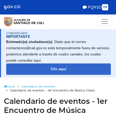
Alcaldía de Santiago d
Saltar al contenido principal
PQRSD
EN
COMUNICADO
IMPORTANTE
Estimado(a) ciudadano(a):
Dado que el correo
contactenos@cali.gov.co está temporalmente fuera de servicio,
podemos atenderle a través de cuatro canales, los cuales
puede consultar aquí.
Clic aquí
Inicio
Calendario de eventos
Calendario de eventos - 1er Encuentro de Música Clásica de Cali!
Calendario de eventos - 1er
Encuentro de Música