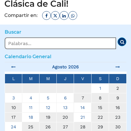
Clásica de Cali!
Facebook
Twitter
Linkedin
Whatsapp
Compartir en:
Buscar
Buscar
Bus
Calendario General
Agosto 2026
L
M
M
J
V
S
D
1
2
3
4
5
6
7
8
9
10
11
12
13
14
15
16
17
18
19
20
21
22
23
24
25
26
27
28
29
30