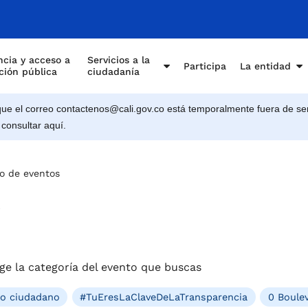
e Cali
cia y acceso a
Servicios a la
Participa
La entidad
ción pública
ciudadanía
e el correo contactenos@cali.gov.co está temporalmente fuera de ser
 consultar aquí.
o de eventos
s
ge la categoría del evento que buscas
ro ciudadano
#TuEresLaClaveDeLaTransparencia
0 Boulev