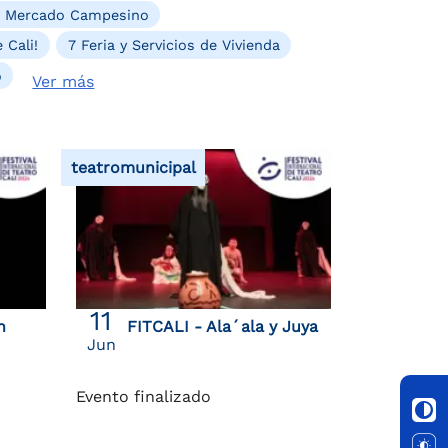
. Mercado Campesino
 Cali!
7 Feria y Servicios de Vivienda
o
Ver más
teatromunicipal
11
n
FITCALI - Ala´ala y Juya
Jun
Evento finalizado