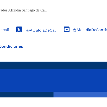
ados Alcaldía Santiago de Cali
decali
@AlcaldiaDeSanti
@AlcaldiaDeCali
Condiciones