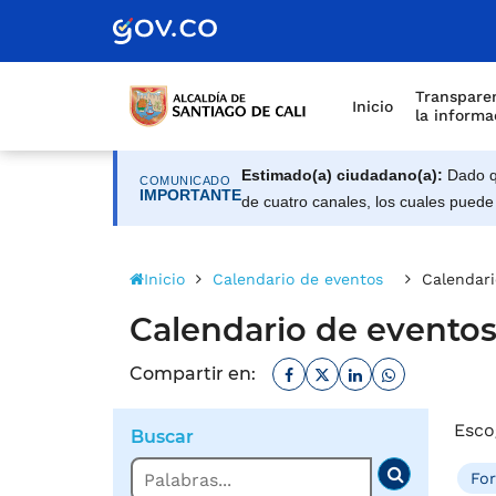
Alcaldía de Santiago d
Saltar al contenido principal
Transparen
Inicio
la informa
Estimado(a) ciudadano(a):
Dado qu
COMUNICADO
IMPORTANTE
de cuatro canales, los cuales puede
Inicio
Calendario de eventos
Calendari
Calendario de evento
Facebook
Twitter
Linkedin
Whatsapp
Compartir en:
Esco
Buscar
Buscar
Fo
Buscar