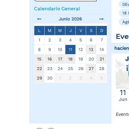
0Ev
Calendario General
18 
Junio 2026
Agé
L
M
M
J
V
S
D
Eve
1
2
3
4
5
6
7
hacie
8
9
10
11
12
13
14
15
16
17
18
19
20
21
22
23
24
25
26
27
28
29
30
1
2
3
4
5
11
Jun
Event