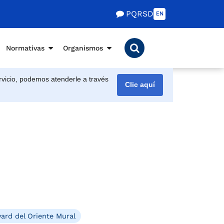
PQRSD
EN
Normativas
Organismos
vicio, podemos atenderle a través
Clic aquí
ard del Oriente Mural