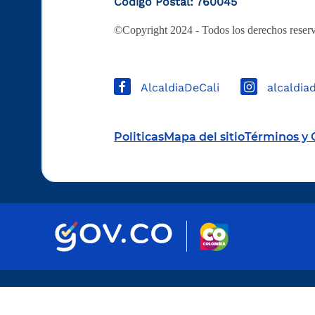
Código Postal: 760045
©Copyright 2024 - Todos los derechos reserv
AlcaldiaDeCali
alcaldia
Politicas
Mapa del sitio
Términos y 