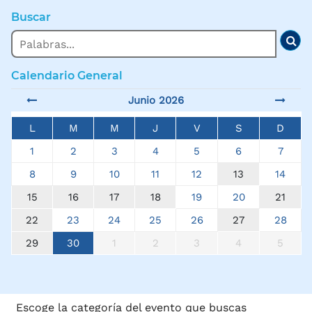
Buscar
Buscar
Bus
Calendario General
Junio 2026
L
M
M
J
V
S
D
1
2
3
4
5
6
7
8
9
10
11
12
13
14
15
16
17
18
19
20
21
22
23
24
25
26
27
28
29
30
1
2
3
4
5
Escoge la categoría del evento que buscas