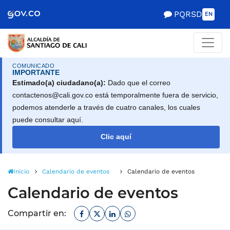
Alcaldía de Santiago d
Saltar al contenido principal
PQRSD
EN
COMUNICADO
IMPORTANTE
Estimado(a) ciudadano(a):
Dado que el correo
contactenos@cali.gov.co está temporalmente fuera de servicio,
podemos atenderle a través de cuatro canales, los cuales
puede consultar aquí.
Clic aquí
Inicio
Calendario de eventos
Calendario de eventos
Calendario de eventos
Facebook
Twitter
Linkedin
Whatsapp
Compartir en: