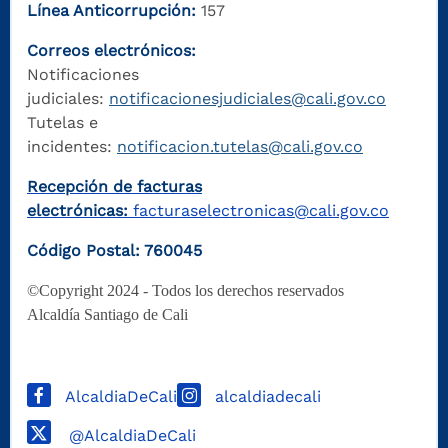
Línea Anticorrupción:
157
Correos electrónicos:
Notificaciones
judiciales:
notificacionesjudiciales@cali.gov.co
Tutelas e
incidentes:
notificacion.tutelas@cali.gov.co
Recepción de facturas
electrónicas:
facturaselectronicas@cali.gov.co
Código Postal: 760045
©Copyright 2024 - Todos los derechos reservados
Alcaldía Santiago de Cali
AlcaldiaDeCali
alcaldiadecali
@AlcaldiaDeCali