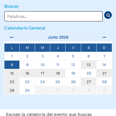
Buscar
Buscar
Bus
Calendario General
Junio 2026
L
M
M
J
V
S
D
1
2
3
4
5
6
7
8
9
10
11
12
13
14
15
16
17
18
19
20
21
22
23
24
25
26
27
28
29
30
1
2
3
4
5
Escoge la categoría del evento que buscas