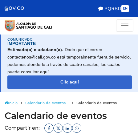
Alcaldía de Santiago d
Saltar al contenido principal
PQRSD
EN
COMUNICADO
IMPORTANTE
Estimado(a) ciudadano(a):
Dado que el correo
contactenos@cali.gov.co está temporalmente fuera de servicio,
podemos atenderle a través de cuatro canales, los cuales
puede consultar aquí.
Clic aquí
Inicio
Calendario de eventos
Calendario de eventos
Calendario de eventos
Facebook
Twitter
Linkedin
Whatsapp
Compartir en: