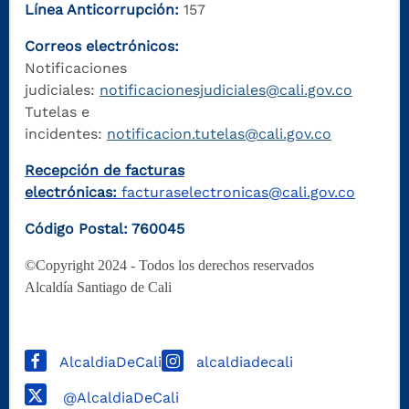
Línea Anticorrupción:
157
Correos electrónicos:
Notificaciones
judiciales:
notificacionesjudiciales@cali.gov.co
Tutelas e
incidentes:
notificacion.tutelas@cali.gov.co
Recepción de facturas
electrónicas:
facturaselectronicas@cali.gov.co
Código Postal: 760045
©Copyright 2024 - Todos los derechos reservados
Alcaldía Santiago de Cali
AlcaldiaDeCali
alcaldiadecali
@AlcaldiaDeCali