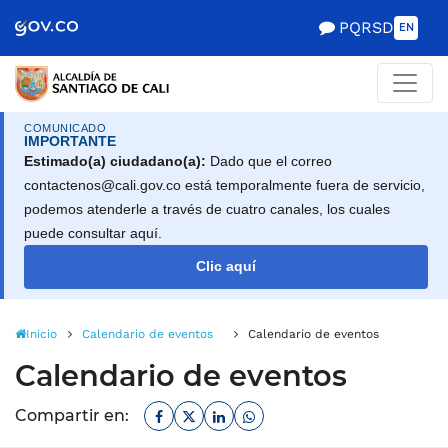
Alcaldía de Santiago d
Saltar al contenido principal
PQRSD
EN
COMUNICADO
IMPORTANTE
Estimado(a) ciudadano(a):
Dado que el correo
contactenos@cali.gov.co está temporalmente fuera de servicio,
podemos atenderle a través de cuatro canales, los cuales
puede consultar aquí.
Clic aquí
Inicio
Calendario de eventos
Calendario de eventos
Calendario de eventos
Facebook
Twitter
Linkedin
Whatsapp
Compartir en: