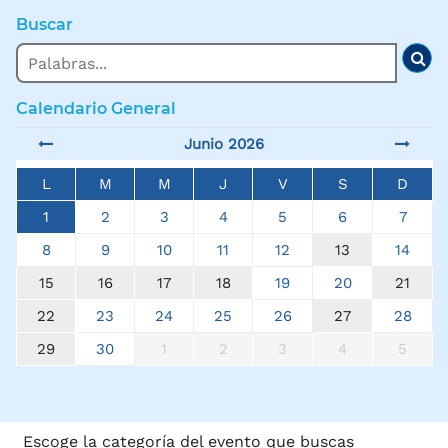
Buscar
Buscar
Bus
Calendario General
Junio 2026
L
M
M
J
V
S
D
1
2
3
4
5
6
7
8
9
10
11
12
13
14
15
16
17
18
19
20
21
22
23
24
25
26
27
28
29
30
1
2
3
4
5
Escoge la categoría del evento que buscas