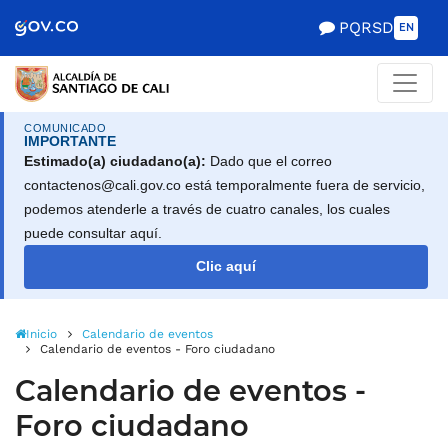
Alcaldía de Santiago d
Saltar al contenido principal
PQRSD
EN
COMUNICADO
IMPORTANTE
Estimado(a) ciudadano(a):
Dado que el correo
contactenos@cali.gov.co está temporalmente fuera de servicio,
podemos atenderle a través de cuatro canales, los cuales
puede consultar aquí.
Clic aquí
Inicio
Calendario de eventos
Calendario de eventos - Foro ciudadano
Calendario de eventos -
Foro ciudadano