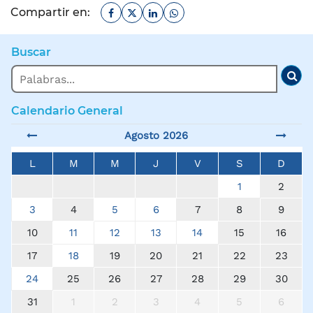
Facebook
Twitter
Linkedin
Whatsapp
Compartir en:
Buscar
Buscar
Bus
Calendario General
Agosto 2026
L
M
M
J
V
S
D
1
2
3
4
5
6
7
8
9
10
11
12
13
14
15
16
17
18
19
20
21
22
23
24
25
26
27
28
29
30
31
1
2
3
4
5
6