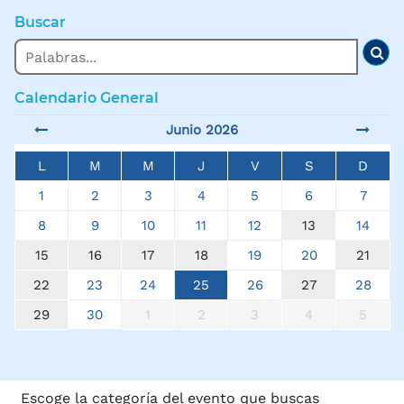
Buscar
Buscar
Bus
Calendario General
Junio 2026
L
M
M
J
V
S
D
1
2
3
4
5
6
7
8
9
10
11
12
13
14
15
16
17
18
19
20
21
22
23
24
25
26
27
28
29
30
1
2
3
4
5
Escoge la categoría del evento que buscas