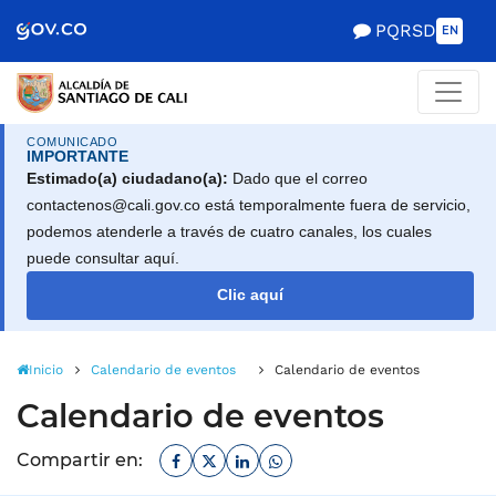
Alcaldía de Santiago d
Saltar al contenido principal
PQRSD
EN
COMUNICADO
IMPORTANTE
Estimado(a) ciudadano(a):
Dado que el correo
contactenos@cali.gov.co está temporalmente fuera de servicio,
podemos atenderle a través de cuatro canales, los cuales
puede consultar aquí.
Clic aquí
Inicio
Calendario de eventos
Calendario de eventos
Calendario de eventos
Facebook
Twitter
Linkedin
Whatsapp
Compartir en: