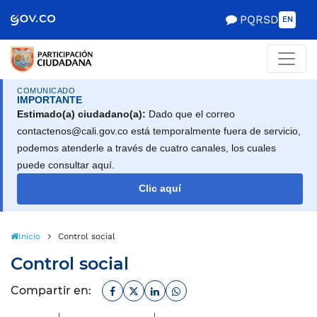
Scretaría de Gobierno
PQRSD
EN
COMUNICADO
IMPORTANTE
Estimado(a) ciudadano(a):
Dado que el correo
contactenos@cali.gov.co está temporalmente fuera de servicio,
podemos atenderle a través de cuatro canales, los cuales
puede consultar aquí.
Clic aquí
Inicio
Control social
Control social
Facebook
Twitter
Linkedin
Whatsapp
Compartir en: