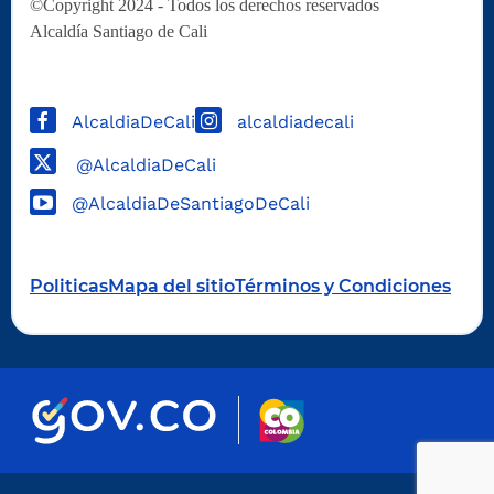
©Copyright 2024 - Todos los derechos reservados
Alcaldía Santiago de Cali
AlcaldiaDeCali
alcaldiadecali
@AlcaldiaDeCali
@AlcaldiaDeSantiagoDeCali
Politicas
Mapa del sitio
Términos y Condiciones