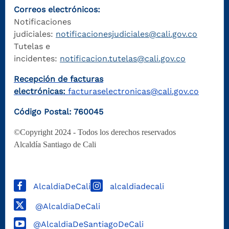
Correos electrónicos:
Notificaciones
judiciales:
notificacionesjudiciales@cali.gov.co
Tutelas e
incidentes:
notificacion.tutelas@cali.gov.co
Recepción de facturas
electrónicas:
facturaselectronicas@cali.gov.co
Código Postal: 760045
©Copyright 2024 - Todos los derechos reservados
Alcaldía Santiago de Cali
AlcaldiaDeCali
alcaldiadecali
@AlcaldiaDeCali
@AlcaldiaDeSantiagoDeCali