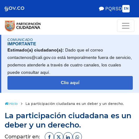
Scretaría de Gobierno
PQRSD
EN
COMUNICADO
IMPORTANTE
Estimado(a) ciudadano(a):
Dado que el correo
contactenos@cali.gov.co está temporalmente fuera de servicio,
podemos atenderle a través de cuatro canales, los cuales
puede consultar aquí.
Clic aquí
Inicio
La participación ciudadana es un deber y un derecho.
La participación ciudadana es un
deber y un derecho.
Facebook
Twitter
Linkedin
Whatsapp
Compartir en: