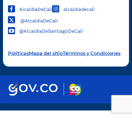
AlcaldiaDeCali
alcaldiadecali
@AlcaldiaDeCali
@AlcaldiaDeSantiagoDeCali
Politicas
Mapa del sitio
Términos y Condiciones