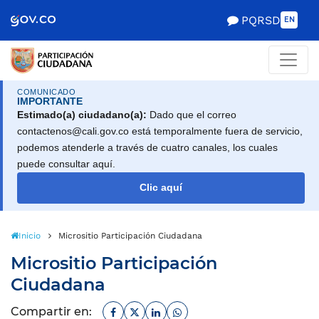
Scretaría de Gobierno
PQRSD
EN
COMUNICADO
IMPORTANTE
Estimado(a) ciudadano(a):
Dado que el correo
contactenos@cali.gov.co está temporalmente fuera de servicio,
podemos atenderle a través de cuatro canales, los cuales
puede consultar aquí.
Clic aquí
Inicio
Micrositio Participación Ciudadana
Micrositio Participación
Ciudadana
Facebook
Twitter
Linkedin
Whatsapp
Compartir en: