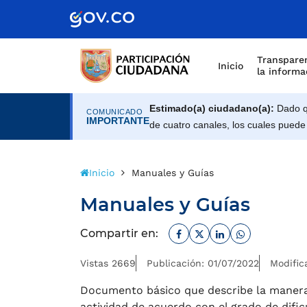
Scretaría de Gobierno
Transparen
Inicio
la informa
Estimado(a) ciudadano(a):
Dado qu
COMUNICADO
IMPORTANTE
de cuatro canales, los cuales puede
Inicio
Manuales y Guías
Manuales y Guías
Facebook
Twitter
Linkedin
Whatsapp
Compartir en:
Vistas 2669
Publicación: 01/07/2022
Modific
Documento básico que describe la manera
actividad de acuerdo con el grado de dific