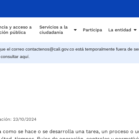
cia y acceso a
Servicios a la
Participa
La entidad
ción pública
ciudadanía
e el correo contactenos@cali.gov.co está temporalmente fuera de ser
 consultar aquí.
ación: 23/10/2024
 como se hace o se desarrolla una tarea, un proceso o u
ultad, tiempos, flujos de operación, controles y normativ