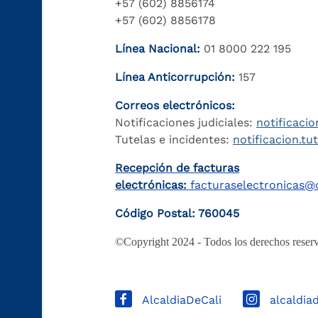
+57 (602) 8856174
+57 (602) 8856178
Línea Nacional:
01 8000 222 195
Línea Anticorrupción:
157
Correos electrónicos:
Notificaciones judiciales:
notificacio
Tutelas e incidentes:
notificacion.tu
Recepción de facturas
electrónicas:
facturaselectronicas@c
Código Postal: 760045
©Copyright 2024 - Todos los derechos reserv
AlcaldiaDeCali
alcaldia