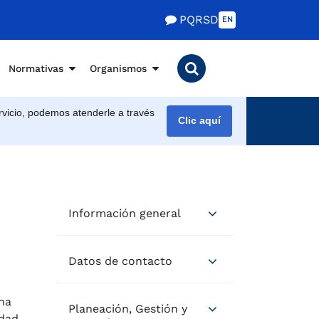
PQRSD
EN
Normativas
Organismos
vicio, podemos atenderle a través
Clic aquí
Información general
Datos de contacto
na
Planeación, Gestión y
idad