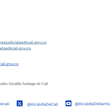
nesjudiciales@cali.gov.co
telas@cali.gov.co
ali.gov.co
ados Alcaldía Santiago de Cali
decali
@AlcaldiaDeSanti
@AlcaldiaDeCali