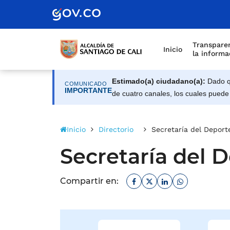
Alcaldía de Santiago d
Saltar al contenido principal
Transparen
Inicio
la informa
Estimado(a) ciudadano(a):
Dado qu
COMUNICADO
IMPORTANTE
de cuatro canales, los cuales puede
Inicio
Directorio
Secretaría del Deport
Secretaría del 
Facebook
Twitter
Linkedin
Whatsapp
Compartir en: