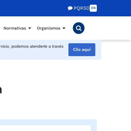
PQRSD
EN
Normativas
Organismos
vicio, podemos atenderle a través
Clic aquí
n