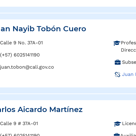
o
i
:
ó
n
:
an Nayib Tobón Cuero
P
Calle 9 No. 37A-01
Profes
r
Direcc
(+57) 6025141190
o
C
Subse
f
juan.tobon@cali.gov.co
a
e
Juan 
r
s
g
i
o
ó
:
n
:
rlos Aicardo Martínez
P
Calle 9 # 37A-01
Licen
r
C
(+57) 6025141190
Auxili