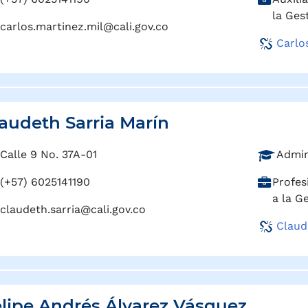
o
a
la Ges
f
carlos.martinez.mil@cali.gov.co
r
e
Carlo
g
s
o
i
:
ó
n
:
audeth Sarria Marín
P
Calle 9 No. 37A-01
Admin
r
C
(+57) 6025141190
Profes
o
a
a la G
f
claudeth.sarria@cali.gov.co
r
e
Claud
g
s
o
i
:
ó
n
:
lipe Andrés Álvarez Vásquez