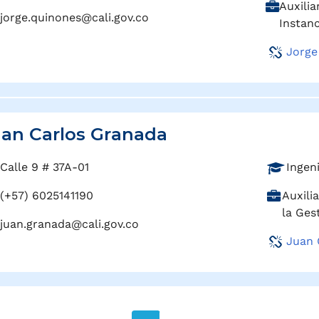
C
Auxilia
f
jorge.quinones@cali.gov.co
a
Instan
e
r
s
Jorge
g
i
o
ó
:
n
:
an Carlos Granada
P
Calle 9 # 37A-01
Ingen
r
C
(+57) 6025141190
Auxili
o
a
la Ges
f
juan.granada@cali.gov.co
r
e
Juan 
g
s
o
i
:
ó
n