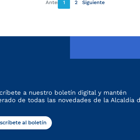
:
Anterior
1
2
Siguiente
página anterior
página siguiente
críbete a nuestro boletín digital y mantén
erado de todas las novedades de la Alcaldía 
scríbete al boletín