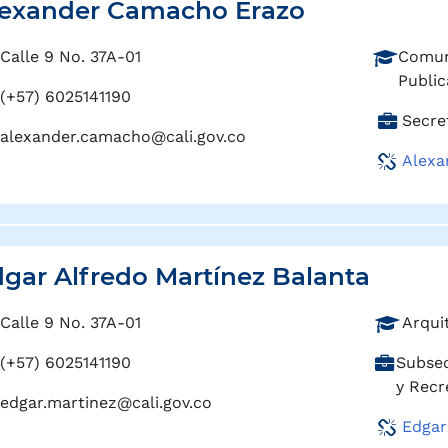
lexander Camacho Erazo
P
Calle 9 No. 37A-01
Comuni
r
Public
(+57) 6025141190
o
C
Secre
f
alexander.camacho@cali.gov.co
a
e
Alexa
r
s
g
i
o
ó
:
n
:
gar Alfredo Martínez Balanta
P
Calle 9 No. 37A-01
Arqui
r
C
(+57) 6025141190
Subsec
o
a
y Recr
f
edgar.martinez@cali.gov.co
r
e
Edgar
g
s