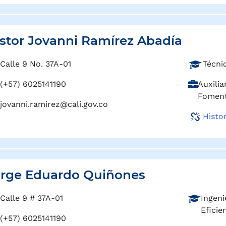
i
:
ó
n
:
stor Jovanni Ramírez Abadía
P
Calle 9 No. 37A-01
Técnic
r
C
(+57) 6025141190
Auxilia
o
a
Foment
f
jovanni.ramirez@cali.gov.co
r
e
Histo
g
s
o
i
:
ó
n
:
orge Eduardo Quiñones
P
Calle 9 # 37A-01
Ingeni
r
Eficie
(+57) 6025141190
o