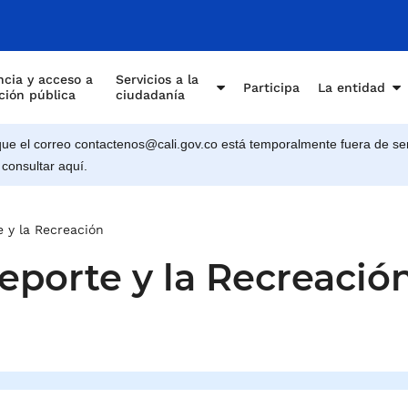
e Cali
cia y acceso a
Servicios a la
Participa
La entidad
ción pública
ciudadanía
e el correo contactenos@cali.gov.co está temporalmente fuera de ser
 consultar aquí.
e y la Recreación
Deporte y la Recreació