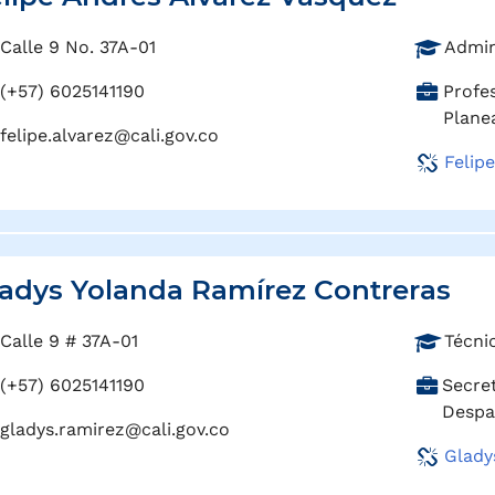
P
Calle 9 No. 37A-01
Admin
r
C
(+57) 6025141190
Profes
o
a
Plane
f
felipe.alvarez@cali.gov.co
r
e
Felip
g
s
o
i
:
ó
n
:
adys Yolanda Ramírez Contreras
P
Calle 9 # 37A-01
Técni
r
C
(+57) 6025141190
Secret
o
a
Desp
f
gladys.ramirez@cali.gov.co
r
e
Glady
g
s
o