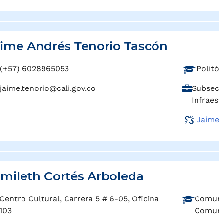
g
i
o
ó
:
n
:
ime Andrés Tenorio Tascón
P
(+57) 6028965053
Polit
r
C
jaime.tenorio@cali.gov.co
Subsecr
o
a
Infraes
f
r
e
Jaime
g
s
o
i
:
ó
n
:
mileth Cortés Arboleda
P
Centro Cultural, Carrera 5 # 6-05, Oficina
Comuni
r
103
Comun