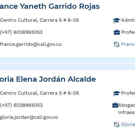
:
ance Yaneth Garrido Rojas
P
Centro Cultural, Carrera 5 # 6-05
Admin
r
C
(+57) 6028965053
Profe
o
a
f
france.garrido@cali.gov.co
Franc
r
e
g
s
o
i
:
ó
n
oria Elena Jordán Alcalde
:
P
Centro Cultural, Carrera 5 # 6-05
Profes
r
C
(+57) 6028965053
Abogad
o
a
Infraes
f
gloria.jordan@cali.gov.co
r
e
Glori
g
s
o