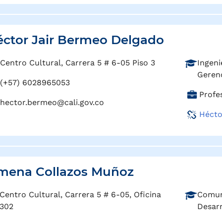
i
:
ó
n
:
ctor Jair Bermeo Delgado
P
Centro Cultural, Carrera 5 # 6-05 Piso 3
Ingeni
r
Geren
(+57) 6028965053
o
C
Profe
f
hector.bermeo@cali.gov.co
a
e
Hécto
r
s
g
i
o
ó
:
n
:
mena Collazos Muñoz
P
Centro Cultural, Carrera 5 # 6-05, Oficina
Comuni
r
302
Desarr
o