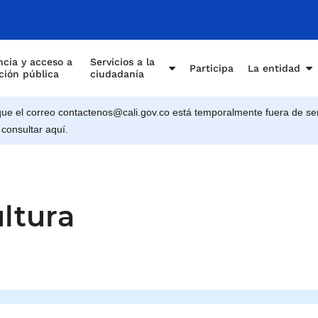
e Cali
cia y acceso a
Servicios a la
Participa
La entidad
ción pública
ciudadanía
e el correo contactenos@cali.gov.co está temporalmente fuera de ser
 consultar aquí.
ultura