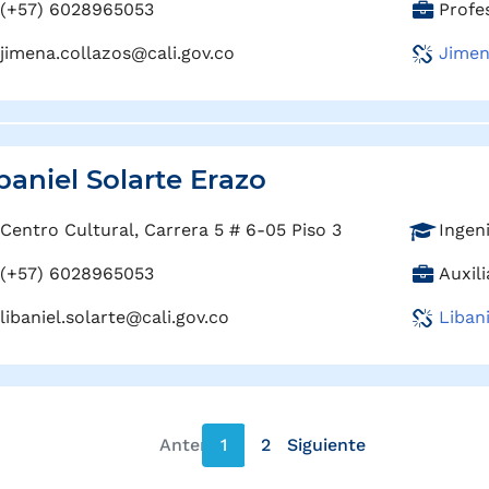
C
(+57) 6028965053
Profes
f
a
e
jimena.collazos@cali.gov.co
Jimen
r
s
g
i
o
ó
:
n
:
baniel Solarte Erazo
P
Centro Cultural, Carrera 5 # 6-05 Piso 3
Ingen
r
C
(+57) 6028965053
Auxil
o
a
f
libaniel.solarte@cali.gov.co
Liban
r
e
g
s
o
i
:
ó
n
Anterior
1
2
Siguiente
:
página anterior
página siguiente