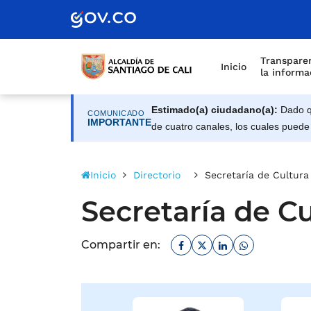
Alcaldía de Santiago d
Saltar al contenido principal
Transparen
Inicio
la informa
Estimado(a) ciudadano(a):
Dado qu
COMUNICADO
IMPORTANTE
de cuatro canales, los cuales puede
Inicio
Directorio
Secretaría de Cultura
Secretaría de C
Facebook
Twitter
Linkedin
Whatsapp
Compartir en: