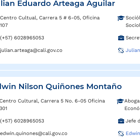
lian Eduardo Arteaga Aguilar
P
Centro Cultual, Carrera 5 # 6-05, Oficina
Soció
r
107
Socio
o
C
(+57) 6028965053
Secre
f
a
e
julian.arteaga@cali.gov.co
Julia
r
s
g
i
o
ó
:
n
:
dwin Nilson Quiñones Montaño
P
Centro Cultural, Carrera 5 No. 6-05 Oficina
Aboga
r
301
Econó
o
C
(+57) 6028965053
Jefe 
f
a
e
edwin.quinones@cali.gov.co
Edwin
r
s