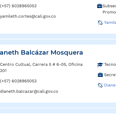
o
C
(+57) 6028965053
Subsec
f
a
Promoc
e
yamileth.cortes@cali.gov.co
r
s
Yamil
g
i
o
ó
:
n
:
aneth Balcázar Mosquera
P
Centro Cultual, Carrera 5 # 6-05, Oficina
Tecno
r
201
C
Secre
o
a
(+57) 6028965053
f
Diane
r
e
dianeth.balcazar@cali.gov.co
g
s
o
i
:
ó
n