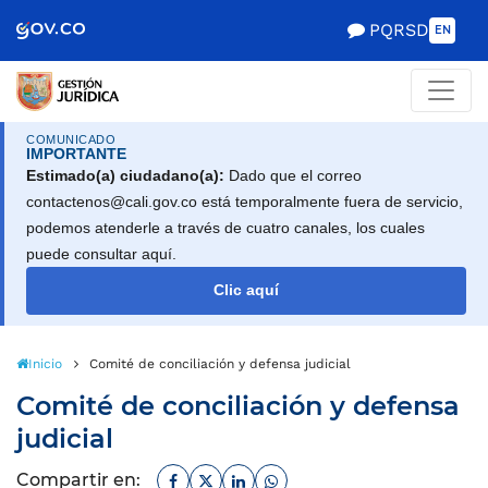
Scretaría de Gobierno
PQRSD
EN
COMUNICADO
IMPORTANTE
Estimado(a) ciudadano(a):
Dado que el correo
contactenos@cali.gov.co está temporalmente fuera de servicio,
podemos atenderle a través de cuatro canales, los cuales
puede consultar aquí.
Clic aquí
Inicio
Comité de conciliación y defensa judicial
Comité de conciliación y defensa
judicial
Facebook
Twitter
Linkedin
Whatsapp
Compartir en: