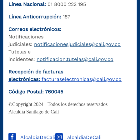
Línea Nacional:
01 8000 222 195
Línea Anticorrupción:
157
Correos electrónicos:
Notificaciones
judiciales:
notificacionesjudiciales@cali.gov.co
Tutelas e
incidentes:
notificacion.tutelas@cali.gov.co
Recepción de facturas
electrónicas:
facturaselectronicas@cali.gov.co
Código Postal: 760045
©Copyright 2024 - Todos los derechos reservados
Alcaldía Santiago de Cali
AlcaldiaDeCali
alcaldiaDeCali