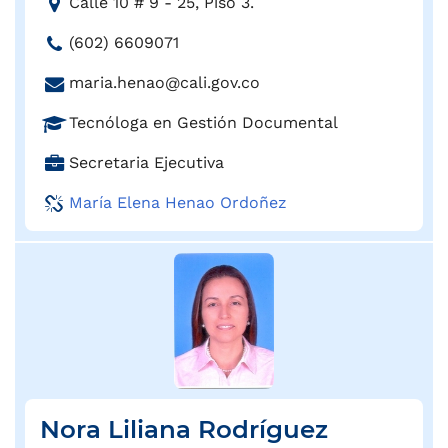
D
Calle 10 # 9 - 25, Piso 3.
:
i
T
(602) 6609071
r
e
e
C
maria.henao@cali.gov.co
l
c
o
é
c
P
Tecnóloga en Gestión Documental
r
f
i
r
r
o
C
Secretaria Ejecutiva
ó
o
e
n
a
n
f
o
María Elena Henao Ordoñez
o
r
:
e
e
:
g
s
l
o
i
e
:
ó
c
n
t
:
r
ó
n
i
Nora Liliana Rodríguez
c