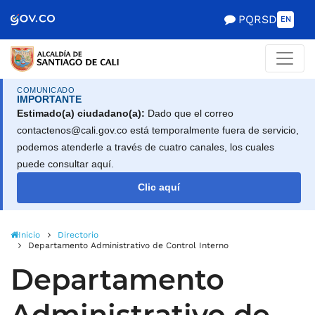
Alcaldía de Santiago d
Saltar al contenido principal
PQRSD
EN
COMUNICADO
IMPORTANTE
Estimado(a) ciudadano(a):
Dado que el correo
contactenos@cali.gov.co está temporalmente fuera de servicio,
podemos atenderle a través de cuatro canales, los cuales
puede consultar aquí.
Clic aquí
Inicio
Directorio
Departamento Administrativo de Control Interno
Departamento
Administrativo de