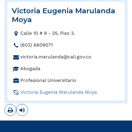
n
i
Victoria Eugenia Marulanda
c
Moya
o
:
D
Calle 10 # 9 - 25, Piso 3.
i
T
(602) 6609071
r
e
e
C
victoria.marulanda@cali.gov.co
l
c
o
é
c
P
Abogada
r
f
i
r
r
o
C
Profesional Universitario
ó
o
e
n
a
n
f
o
Victoria Eugenia Marulanda Moya
o
r
:
e
e
:
g
s
l
Imprimir
Leer contenido
o
i
e
:
ó
c
n
t
: