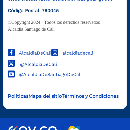
Código Postal: 760045
©Copyright 2024 - Todos los derechos reservados
Alcaldía Santiago de Cali
AlcaldiaDeCali
alcaldiadecali
@AlcaldiaDeCali
@AlcaldiaDeSantiagoDeCali
Politicas
Mapa del sitio
Términos y Condiciones