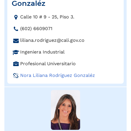
Gonzaléz
o
:
D
Calle 10 # 9 - 25, Piso 3.
i
T
(602) 6609071
r
e
e
C
liliana.rodriguez@cali.gov.co
l
c
o
é
c
P
Ingeniera Industrial
r
f
i
r
r
o
C
Profesional Universitario
ó
o
e
n
a
n
f
o
Nora Liliana Rodríguez Gonzaléz
o
r
:
e
e
:
g
s
l
o
i
e
:
ó
c
n
t
:
r
ó