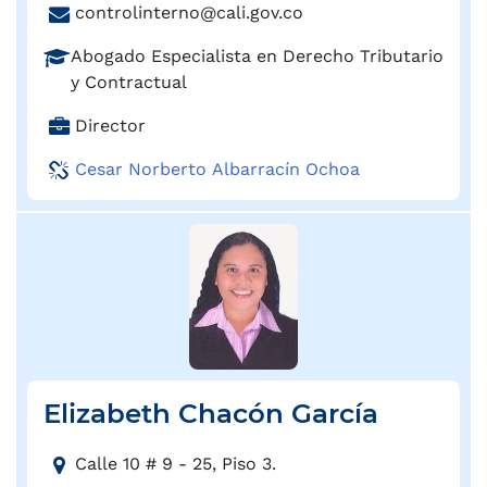
e
C
controlinterno@cali.gov.co
l
c
o
é
c
P
Abogado Especialista en Derecho Tributario
r
f
i
r
y Contractual
r
o
ó
o
e
n
C
Director
n
f
o
o
a
:
e
e
Cesar Norberto Albarracín Ochoa
:
r
s
l
g
i
e
o
ó
c
:
n
t
:
r
ó
n
i
c
Elizabeth Chacón García
o
:
D
Calle 10 # 9 - 25, Piso 3.