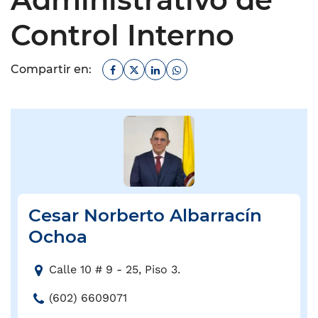
Control Interno
Facebook
Twitter
Linkedin
Whatsapp
Compartir en:
Cesar Norberto Albarracín
Ochoa
D
Calle 10 # 9 - 25, Piso 3.
i
T
(602) 6609071
r
e