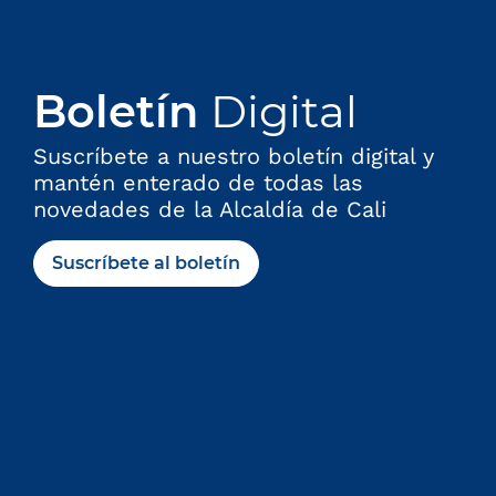
r
ó
n
i
Boletín
Digital
c
o
Suscríbete a nuestro boletín digital y
:
mantén enterado de todas las
novedades de la Alcaldía de Cali
Suscríbete al boletín