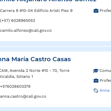
C
Carrera 9 #10-04 Edificio Aristi Piso 9
Profe
a
(+57) 6028965053
r
g
camilo.alfonso@cali.gov.co
o
:
na María Castro Casas
P
CAM, Avenida 2 Norte #10 - 70, Torre
Comun
r
Alcaldía, Sótano 1
C
Profes
o
a
+576026603379
f
Anna 
r
e
anna.castro@cali.gov.co
g
s
o
i
: