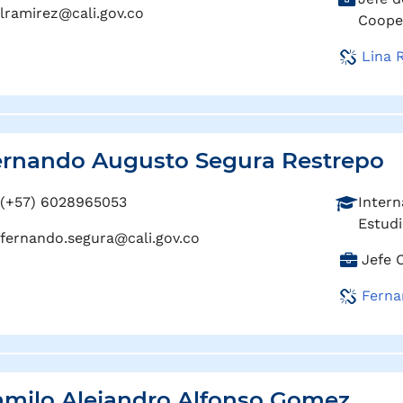
f
lramirez@cali.gov.co
a
Coope
e
r
s
Lina 
g
i
o
ó
:
n
:
rnando Augusto Segura Restrepo
P
(+57) 6028965053
Intern
r
Estudi
fernando.segura@cali.gov.co
o
C
Jefe 
f
a
e
Ferna
r
s
g
i
o
ó
:
n
:
milo Alejandro Alfonso Gomez