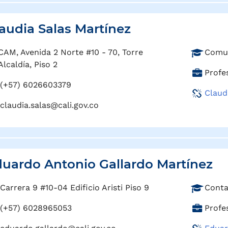
ó
n
:
audia Salas Martínez
P
CAM, Avenida 2 Norte #10 - 70, Torre
Comun
r
Alcaldía, Piso 2
C
Profes
o
a
(+57) 6026603379
f
Claud
r
e
claudia.salas@cali.gov.co
g
s
o
i
:
ó
n
:
uardo Antonio Gallardo Martínez
P
Carrera 9 #10-04 Edificio Aristi Piso 9
Conta
r
C
(+57) 6028965053
Profes
o
a
f