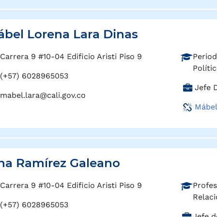
o
i
:
ó
n
bel Lorena Lara Dinas
:
P
Carrera 9 #10-04 Edificio Aristi Piso 9
Period
r
Políti
(+57) 6028965053
o
C
Jefe 
f
mabel.lara@cali.gov.co
a
e
Mábel
r
s
g
i
o
ó
:
n
:
na Ramírez Galeano
P
Carrera 9 #10-04 Edificio Aristi Piso 9
Profes
r
Relaci
(+57) 6028965053
o
C
Jefe d