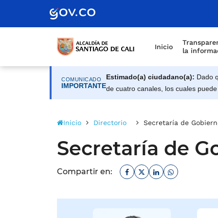
Alcaldía de Santiago d
Saltar al contenido principal
Transparen
Inicio
la informa
Estimado(a) ciudadano(a):
Dado qu
COMUNICADO
IMPORTANTE
de cuatro canales, los cuales puede
Inicio
Directorio
Secretaría de Gobiern
Secretaría de G
Facebook
Twitter
Linkedin
Whatsapp
Compartir en: