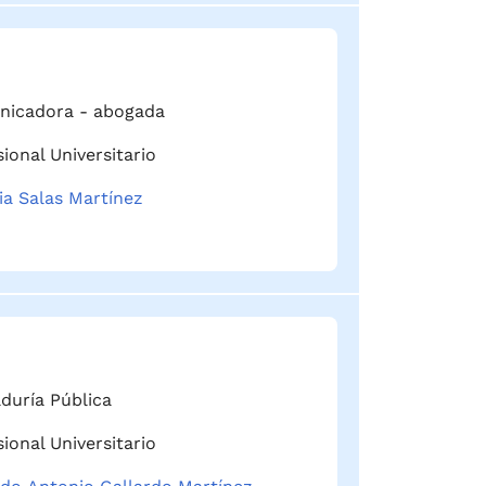
icadora - abogada
ional Universitario
ia Salas Martínez
duría Pública
ional Universitario