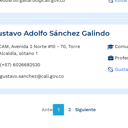
eduardo.gallardo@cali.gov.co
Eduar
r
e
g
s
o
i
:
ó
n
stavo Adolfo Sánchez Galindo
:
P
CAM, Avenida 2 Norte #10 - 70, Torre
Comun
r
Alcaldía, sótano 1
C
Profes
o
a
(+57) 6026682530
f
Gusta
r
e
gustavo.sanchez@cali.gov.co
g
s
o
i
:
ó
n
:
Anterior
1
2
Siguiente
página anterior
página siguiente