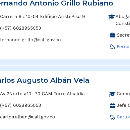
rnando Antonio Grillo Rubiano
P
Carrera 9 #10-04 Edificio Aristi Piso 9
Aboga
r
Consti
(+57) 6028965053
o
C
Secre
f
fernando.grillo@cali.gov.co
a
e
Ferna
r
s
g
i
o
ó
:
n
:
rlos Augusto Albán Vela
P
Av 2Norte #10 -70 CAM Torre Alcaldía
Comun
r
C
(+57) 6028965053
Jefe 
o
a
f
carlos.alban@cali.gov.co
Carlo
r
e
g
s