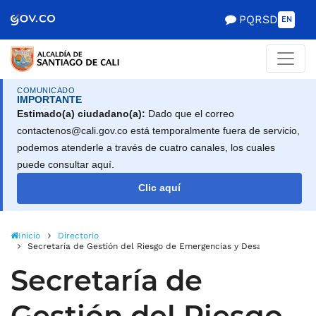
Alcaldía de Santiago d
Saltar al contenido principal
PQRSD
EN
COMUNICADO
IMPORTANTE
Estimado(a) ciudadano(a):
Dado que el correo
contactenos@cali.gov.co está temporalmente fuera de servicio,
podemos atenderle a través de cuatro canales, los cuales
puede consultar aquí.
Clic aquí
Inicio
Directorio
Secretaría de Gestión del Riesgo de Emergencias y Desastres
Secretaría de
Gestión del Riesgo