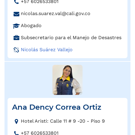
T
+57 6026533801
r
e
e
C
nicolas.suarez.val@cali.gov.co
l
c
o
é
c
P
Abogado
r
f
i
r
r
o
C
Subsecretario para el Manejo de Desastres
ó
o
e
n
a
n
f
o
Nicolás Suárez Vallejo
o
r
:
e
e
:
g
s
l
o
i
e
:
ó
c
n
t
:
r
ó
Ana Dency Correa Ortiz
n
i
D
c
Hotel Aristi: Calle 11 # 9 -20 - Piso 9
i
o
T
+57 6026533801