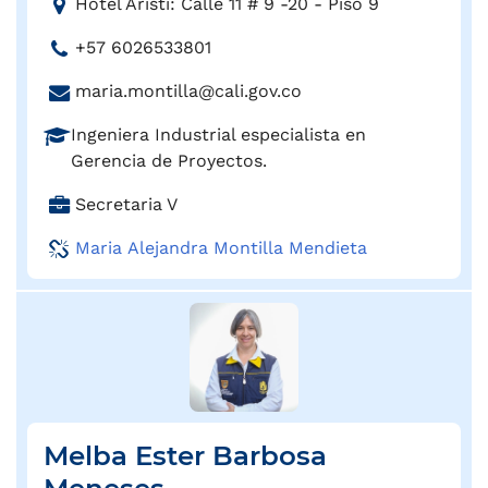
D
Hotel Aristi: Calle 11 # 9 -20 - Piso 9
:
i
T
+57 6026533801
r
e
e
C
maria.montilla@cali.gov.co
l
c
o
é
c
P
Ingeniera Industrial especialista en
r
f
i
r
Gerencia de Proyectos.
r
o
ó
o
e
n
C
Secretaria V
n
f
o
o
a
:
e
e
Maria Alejandra Montilla Mendieta
:
r
s
l
g
i
e
o
ó
c
:
n
t
:
r
ó
n
Melba Ester Barbosa
i
c