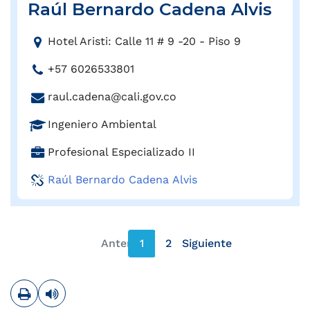
Raúl Bernardo Cadena Alvis
i
c
D
o
Hotel Aristi: Calle 11 # 9 -20 - Piso 9
i
:
T
+57 6026533801
r
e
e
C
raul.cadena@cali.gov.co
l
c
o
é
c
P
Ingeniero Ambiental
r
f
i
r
r
o
C
Profesional Especializado II
ó
o
e
n
a
n
f
o
Raúl Bernardo Cadena Alvis
o
r
:
e
e
:
g
s
l
o
i
e
:
ó
Anterior
1
2
Siguiente
c
n
t
página anterior
página siguiente
:
r
Imprimir
Leer contenido
ó