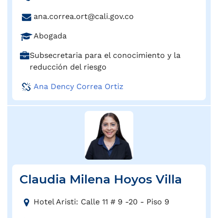
r
:
e
e
C
ana.correa.ort@cali.gov.co
l
c
o
é
c
P
Abogada
r
f
i
r
r
o
C
Subsecretaria para el conocimiento y la
ó
o
e
n
a
reducción del riesgo
n
f
o
o
r
:
e
e
Ana Dency Correa Ortiz
:
g
s
l
o
i
e
:
ó
c
n
t
:
r
ó
n
Claudia Milena Hoyos Villa
i
c
D
o
Hotel Aristi: Calle 11 # 9 -20 - Piso 9
i
: