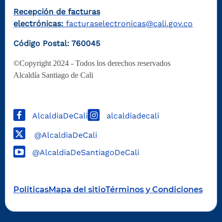
Recepción de facturas
electrónicas:
facturaselectronicas@cali.gov.co
Código Postal: 760045
©Copyright 2024 - Todos los derechos reservados
Alcaldía Santiago de Cali
AlcaldiaDeCali
alcaldiadecali
@AlcaldiaDeCali
@AlcaldiaDeSantiagoDeCali
Politicas
Mapa del sitio
Términos y Condiciones