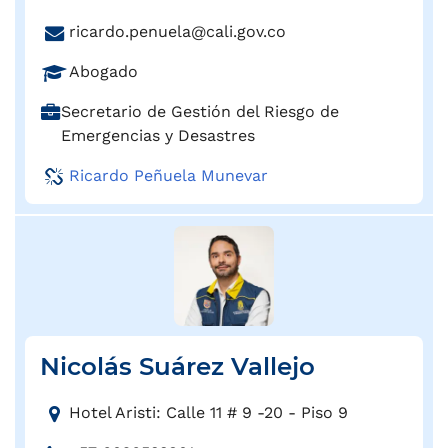
e
e
C
ricardo.penuela@cali.gov.co
l
c
o
é
c
P
Abogado
r
f
i
r
r
o
C
Secretario de Gestión del Riesgo de
ó
o
e
n
a
Emergencias y Desastres
n
f
o
o
r
:
e
e
Ricardo Peñuela Munevar
:
g
s
l
o
i
e
:
ó
c
n
t
:
r
ó
n
Nicolás Suárez Vallejo
i
c
D
o
Hotel Aristi: Calle 11 # 9 -20 - Piso 9
i
: