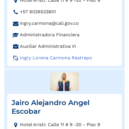
Hotel Aristi: Calle 11 # 9 -20 - Piso 9
:
i
T
+57 6026533801
r
e
e
C
ingry.carmona@cali.gov.co
l
c
o
é
c
P
Administradora Financiera
r
f
i
r
r
o
C
Auxiliar Administrativa VI
ó
o
e
n
a
n
f
o
Ingry Lorena Carmona Restrepo
o
r
:
e
e
:
g
s
l
o
i
e
:
ó
c
n
t
:
r
Jairo Alejandro Angel
ó
Escobar
n
i
D
Hotel Aristi: Calle 11 # 9 -20 - Piso 9
c