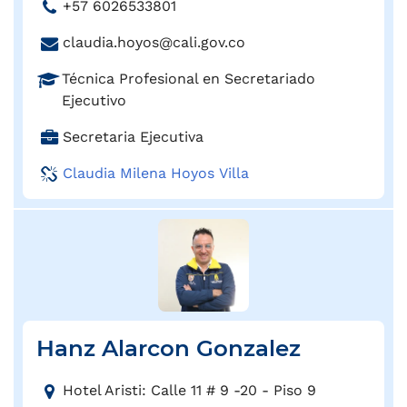
T
+57 6026533801
r
e
e
C
claudia.hoyos@cali.gov.co
l
c
o
é
c
P
Técnica Profesional en Secretariado
r
f
i
r
Ejecutivo
r
o
ó
o
e
n
C
Secretaria Ejecutiva
n
f
o
o
a
:
e
e
Claudia Milena Hoyos Villa
:
r
s
l
g
i
e
o
ó
c
:
n
t
:
r
ó
n
Hanz Alarcon Gonzalez
i
c
D
o
Hotel Aristi: Calle 11 # 9 -20 - Piso 9