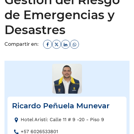
de Emergencias y
Desastres
Facebook
Twitter
Linkedin
Whatsapp
Compartir en:
Ricardo Peñuela Munevar
D
Hotel Aristi: Calle 11 # 9 -20 - Piso 9
i
T
+57 6026533801
r