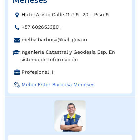
Meneses
o
:
D
Hotel Aristi: Calle 11 # 9 -20 - Piso 9
i
T
+57 6026533801
r
e
e
C
melba.barbosa@cali.gov.co
l
c
o
é
c
P
Ingeniería Catastral y Geodesia Esp. En
r
f
i
r
sistema de Información
r
o
ó
o
e
n
C
Profesional II
n
f
o
o
a
:
e
e
Melba Ester Barbosa Meneses
:
r
s
l
g
i
e
o
ó
c
:
n
t
:
r
ó
n