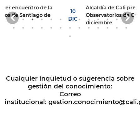
Alcaldía de Cali presentará la Red de
10
Anterior
Si
Observatorios de Cali (ROCA) este 11 de
DIC
diciembre
Cualquier inquietud o sugerencia sobre
gestión del conocimiento:
Correo
institucional:
gestion.conocimiento@cali.