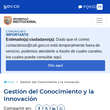
Scretaría de Gobierno
PQRSD
EN
COMUNICADO
IMPORTANTE
Estimado(a) ciudadano(a):
Dado que el correo
contactenos@cali.gov.co está temporalmente fuera de
servicio, podemos atenderle a través de cuatro canales,
los cuales puede consultar aquí.
Clic aquí
Inicio
Gestión del Conocimiento y la Innovación
Gestión del Conocimiento y la
Innovación
Facebook
Twitter
Linkedin
Whatsapp
Compartir en: