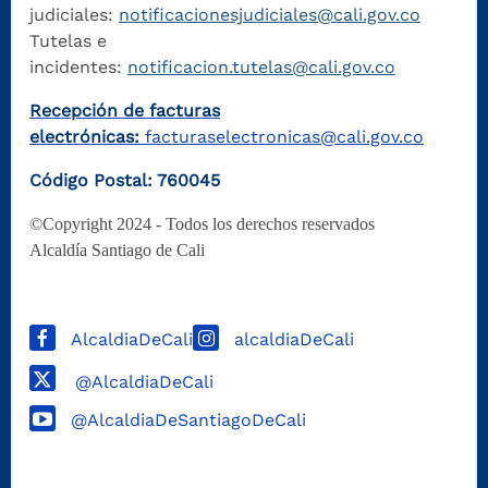
judiciales:
notificacionesjudiciales@cali.gov.co
Tutelas e
incidentes:
notificacion.tutelas@cali.gov.co
Recepción de facturas
electrónicas:
facturaselectronicas@cali.gov.co
Código Postal: 760045
©Copyright 2024 - Todos los derechos reservados
Alcaldía Santiago de Cali
AlcaldiaDeCali
alcaldiaDeCali
@AlcaldiaDeCali
@AlcaldiaDeSantiagoDeCali