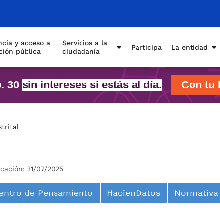
cia y acceso a
Servicios a la
Participa
La entidad
ción pública
ciudadanía
p. 30
sin intereses si estás al día.
Con tu 
trital
icación: 31/07/2025
entro de Pensamiento
HacienDatos
Normativa