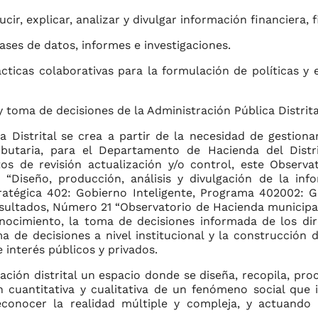
ucir, explicar, analizar y divulgar información financiera, fi
bases de datos, informes e investigaciones.
cticas colaborativas para la formulación de políticas y 
y toma de decisiones de la Administración Pública Distrita
a Distrital se crea a partir de la necesidad de gestiona
tributaria, para el Departamento de Hacienda del Dist
ctos de revisión actualización y/o control, este Observ
 “Diseño, producción, análisis y divulgación de la inf
stratégica 402: Gobierno Inteligente, Programa 402002: 
esultados, Número 21 “Observatorio de Hacienda municipa
nocimiento, la toma de decisiones informada de los direc
ma de decisiones a nivel institucional y la construcció
 interés públicos y privados.
ación distrital un espacio donde se diseña, recopila, proce
cuantitativa y cualitativa de un fenómeno social que 
conocer la realidad múltiple y compleja, y actuando 