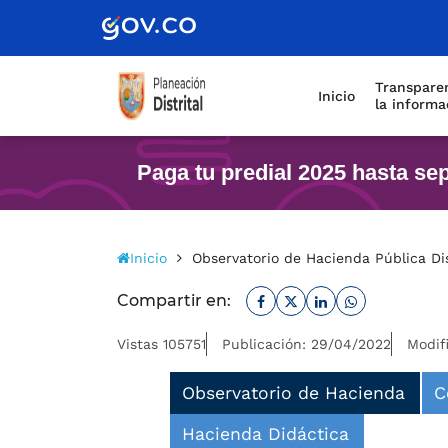
Scretaría de Gobierno
Transparen
Inicio
la informa
Paga tu predial 2025 hasta se
Inicio
Observatorio de Hacienda Pública Dis
Facebook
Twitter
Linkedin
Whatsapp
Compartir en:
Vistas 105751
Publicación: 29/04/2022
Modif
Observatorio de Hacienda
C
Hacienda Didáctica