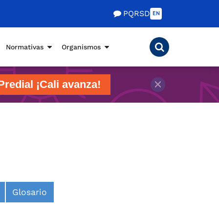
PQRSD
EN
Normativas
Organismos
Predial ¡Cali avanza!
Glosario