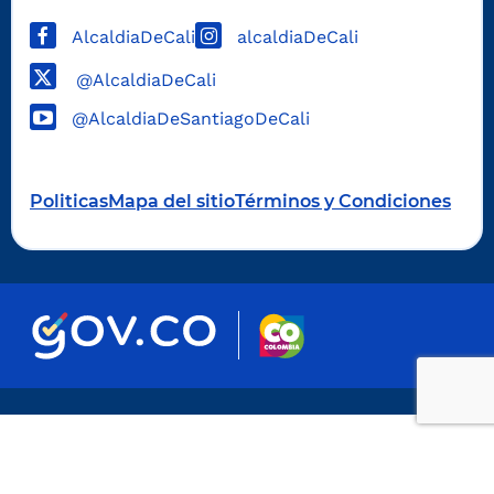
AlcaldiaDeCali
alcaldiaDeCali
@AlcaldiaDeCali
@AlcaldiaDeSantiagoDeCali
Politicas
Mapa del sitio
Términos y Condiciones