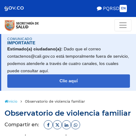
Scretaría de Gobierno
PQRSD
EN
COMUNICADO
IMPORTANTE
Estimado(a) ciudadano(a):
Dado que el correo
contactenos@cali.gov.co está temporalmente fuera de servicio,
podemos atenderle a través de cuatro canales, los cuales
puede consultar aquí.
Clic aquí
Inicio
Observatorio de violencia familiar
Observatorio de violencia familiar
Facebook
Twitter
Linkedin
Whatsapp
Compartir en: