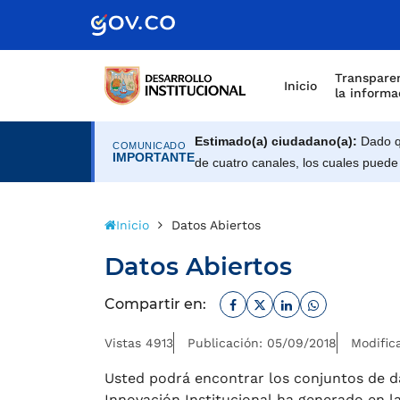
Scretaría de Gobierno
Transparen
Inicio
la informa
Estimado(a) ciudadano(a):
Dado qu
COMUNICADO
IMPORTANTE
de cuatro canales, los cuales puede
Inicio
Datos Abiertos
Datos Abiertos
Facebook
Twitter
Linkedin
Whatsapp
Compartir en:
Vistas 4913
Publicación: 05/09/2018
Modific
Usted podrá encontrar los conjuntos de d
Innovación Institucional ha generado en la