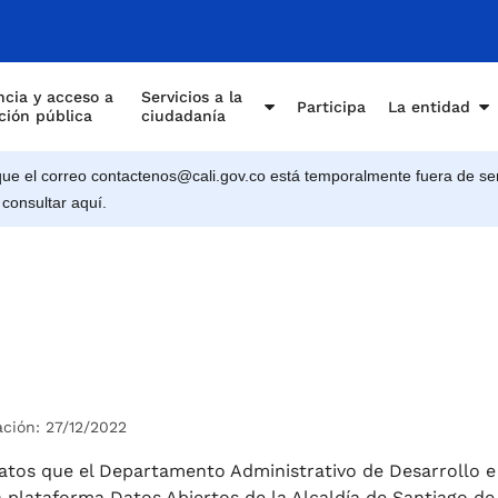
cia y acceso a
Servicios a la
Participa
La entidad
ción pública
ciudadanía
e el correo contactenos@cali.gov.co está temporalmente fuera de ser
 consultar aquí.
ación: 27/12/2022
atos que el Departamento Administrativo de Desarrollo e
 plataforma Datos Abiertos de la Alcaldía de Santiago de 