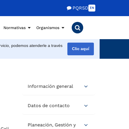
PQRSD
EN
Normativas
Organismos
vicio, podemos atenderle a través
Clic aquí
Información general
Datos de contacto
Planeación, Gestión y
Cali.