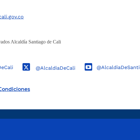
ali.gov.co
ados Alcaldía Santiago de Cali
DeCali
@AlcaldiaDeSanti
@AlcaldiaDeCali
Condiciones