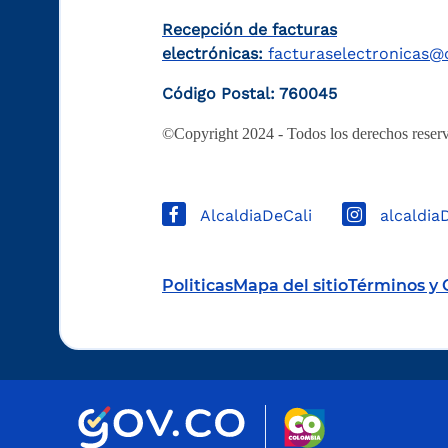
Recepción de facturas
electrónicas:
facturaselectronicas@c
Código Postal: 760045
©Copyright 2024 - Todos los derechos reserv
AlcaldiaDeCali
alcaldia
Politicas
Mapa del sitio
Términos y 