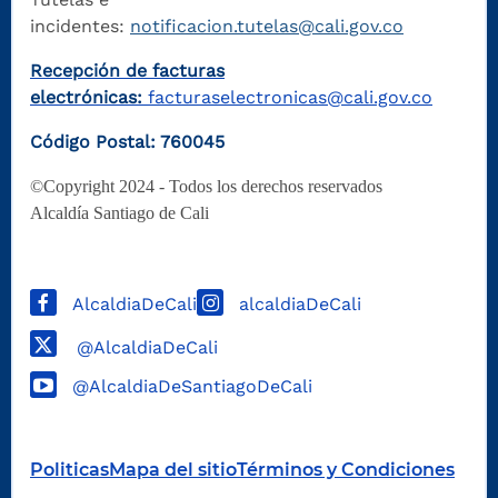
incidentes:
notificacion.tutelas@cali.gov.co
Recepción de facturas
electrónicas:
facturaselectronicas@cali.gov.co
Código Postal: 760045
©Copyright 2024 - Todos los derechos reservados
Alcaldía Santiago de Cali
AlcaldiaDeCali
alcaldiaDeCali
@AlcaldiaDeCali
@AlcaldiaDeSantiagoDeCali
Politicas
Mapa del sitio
Términos y Condiciones