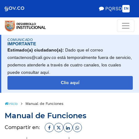
Scretaría de Gobierno
PQRSD
EN
COMUNICADO
IMPORTANTE
Estimado(a) ciudadano(a):
Dado que el correo
contactenos@cali.gov.co está temporalmente fuera de servicio,
podemos atenderle a través de cuatro canales, los cuales
puede consultar aquí.
Clic aquí
Inicio
Manual de Funciones
Manual de Funciones
Facebook
Twitter
Linkedin
Whatsapp
Compartir en: