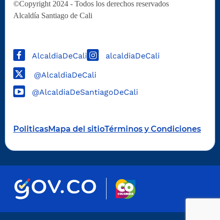
©Copyright 2024 - Todos los derechos reservados
Alcaldía Santiago de Cali
AlcaldiaDeCali
alcaldiaDeCali
@AlcaldiaDeCali
@AlcaldiaDeSantiagoDeCali
Politicas
Mapa del sitio
Términos y Condiciones