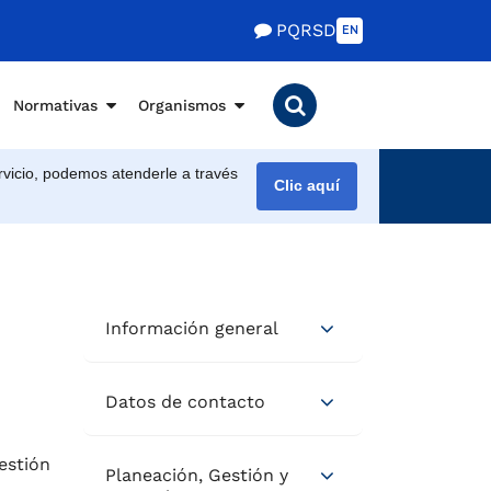
PQRSD
EN
Normativas
Organismos
vicio, podemos atenderle a través
Clic aquí
Información general
Datos de contacto
estión
Planeación, Gestión y