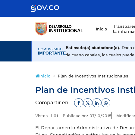
Scretaría de Gobierno
Transparen
Inicio
la informa
Estimado(a) ciudadano(a):
Dado qu
COMUNICADO
IMPORTANTE
de cuatro canales, los cuales puede
Inicio
Plan de Incentivos Institucionales
Plan de Incentivos Inst
Facebook
Twitter
Linkedin
Whatsapp
Compartir en:
Vistas 11161
Publicación: 07/10/2018
Modifica
El Departamento Administrativo de Desarro
Ética, Capacitación y estímulos es la enca