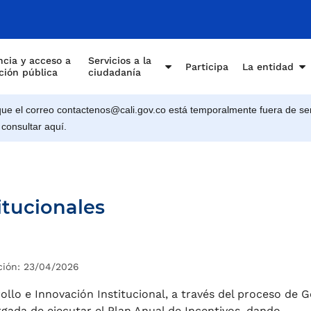
cia y acceso a
Servicios a la
Participa
La entidad
ción pública
ciudadanía
e el correo contactenos@cali.gov.co está temporalmente fuera de ser
 consultar aquí.
itucionales
ción: 23/04/2026
llo e Innovación Institucional, a través del proceso de G
rgada de ejecutar el Plan Anual de Incentivos, dando