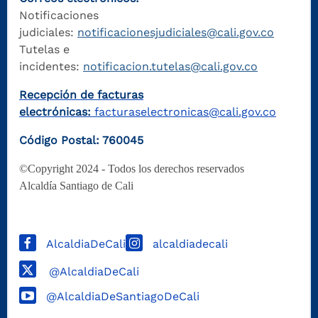
Notificaciones
judiciales:
notificacionesjudiciales@cali.gov.co
Tutelas e
incidentes:
notificacion.tutelas@cali.gov.co
Recepción de facturas
electrónicas:
facturaselectronicas@cali.gov.co
Código Postal: 760045
©Copyright 2024 - Todos los derechos reservados
Alcaldía Santiago de Cali
AlcaldiaDeCali
alcaldiadecali
@AlcaldiaDeCali
@AlcaldiaDeSantiagoDeCali