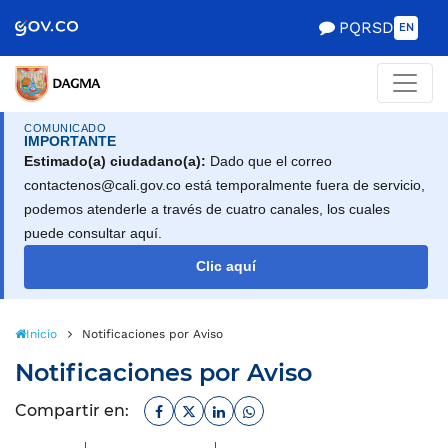
Scretaría de Gobierno
PQRSD
EN
COMUNICADO
IMPORTANTE
Estimado(a) ciudadano(a):
Dado que el correo
contactenos@cali.gov.co está temporalmente fuera de servicio,
podemos atenderle a través de cuatro canales, los cuales
puede consultar aquí.
Clic aquí
Inicio
Notificaciones por Aviso
Notificaciones por Aviso
Facebook
Twitter
Linkedin
Whatsapp
Compartir en: