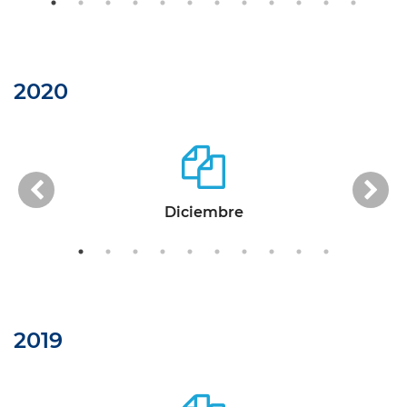
2020
Anterior
Si
Diciembre
2019