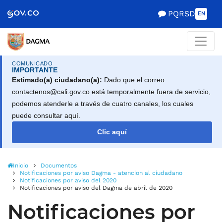
Scretaría de Gobierno
PQRSD
EN
COMUNICADO
IMPORTANTE
Estimado(a) ciudadano(a):
Dado que el correo
contactenos@cali.gov.co está temporalmente fuera de servicio,
podemos atenderle a través de cuatro canales, los cuales
puede consultar aquí.
Clic aquí
Inicio
Documentos
Notificaciones por aviso Dagma - atencion al ciudadano
Notificaciones por aviso del 2020
Notificaciones por aviso del Dagma de abril de 2020
Notificaciones por