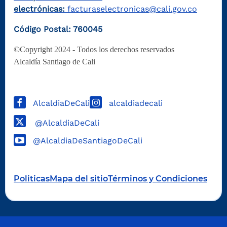
electrónicas:
facturaselectronicas@cali.gov.co
Código Postal: 760045
©Copyright 2024 - Todos los derechos reservados
Alcaldía Santiago de Cali
AlcaldiaDeCali
alcaldiadecali
@AlcaldiaDeCali
@AlcaldiaDeSantiagoDeCali
Politicas
Mapa del sitio
Términos y Condiciones