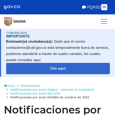
Scretaría de Gobierno
PQRSD
EN
COMUNICADO
IMPORTANTE
Estimado(a) ciudadano(a):
Dado que el correo
contactenos@cali.gov.co está temporalmente fuera de servicio,
podemos atenderle a través de cuatro canales, los cuales
puede consultar aquí.
Clic aquí
Inicio
Documentos
Notificaciones por aviso Dagma - atencion al ciudadano
Notificaciones por aviso del 2022
Notificaciones por aviso DAGMA de octubre de 2022
Notificaciones por