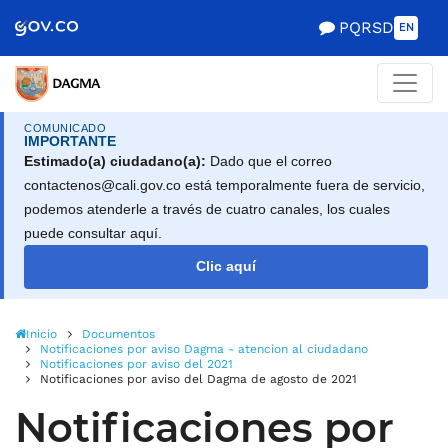
Scretaría de Gobierno
PQRSD
EN
COMUNICADO
IMPORTANTE
Estimado(a) ciudadano(a):
Dado que el correo
contactenos@cali.gov.co está temporalmente fuera de servicio,
podemos atenderle a través de cuatro canales, los cuales
puede consultar aquí.
Clic aquí
Inicio
Documentos
Notificaciones por aviso Dagma - atencion al ciudadano
Notificaciones por aviso del 2021
Notificaciones por aviso del Dagma de agosto de 2021
Notificaciones por