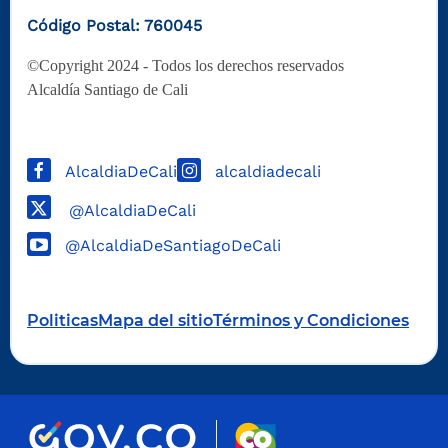
Código Postal: 760045
©Copyright 2024 - Todos los derechos reservados
Alcaldía Santiago de Cali
AlcaldiaDeCali
alcaldiadecali
@AlcaldiaDeCali
@AlcaldiaDeSantiagoDeCali
Politicas
Mapa del sitio
Términos y Condiciones