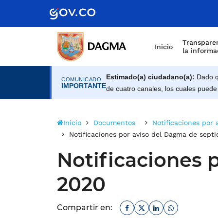
Scretaría de Gobierno
Transparen
Inicio
la informa
Estimado(a) ciudadano(a):
Dado qu
COMUNICADO
IMPORTANTE
de cuatro canales, los cuales puede
Inicio
Documentos
Notificaciones por
Notificaciones por aviso del Dagma de sept
Notificaciones 
2020
Facebook
Twitter
Linkedin
Whatsapp
Compartir en: