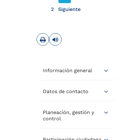
página anterior
2
Siguiente
página siguiente
Imprimir
Leer contenido
Información general
Datos de contacto
Planeación, gestión y
control
Participación ciudadana