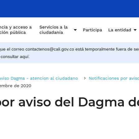
cia y acceso a
Servicios a la
Participa
La entidad
ción pública
ciudadanía
e el correo contactenos@cali.gov.co está temporalmente fuera de ser
 consultar aquí.
 aviso Dagma - atencion al ciudadano
Notificaciones por avis
iembre de 2020
por aviso del Dagma 